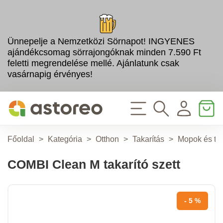
Ünnepelje a Nemzetközi Sörnapot! INGYENES
ajándékcsomag sörrajongóknak minden 7.590 Ft
feletti megrendelése mellé. Ajánlatunk csak
vasárnapig érvényes!
Főoldal
>
Kategória
>
Otthon
>
Takarítás
>
Mopok és ta
COMBI Clean M takarító szett
- 5 %