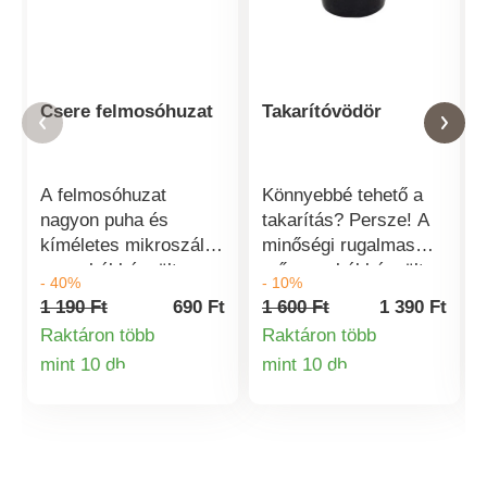
Csere felmosóhuzat
Takarítóvödör
A felmosóhuzat
Könnyebbé tehető a
nagyon puha és
takarítás? Persze! A
kíméletes mikroszálas
minőségi rugalmas
anyagból készült.
műanyagból készült,
- 40%
- 10%
Könnyen felvehető,
kiöntőszájjal ellátott
1 190 Ft
690 Ft
1 600 Ft
1 390 Ft
levehető és
vödörrel könnyebb
Raktáron több
Raktáron több
kimosható. Tépőzárral
lesz a takarítás.
mint 10 db
mint 10 db
rögzíthető a
Kényelmesebb munkát
Termékinformációk
Termékinformá
felmosórongyhoz.
a vödör alsó részén
Kíméletes és nagyon
elhelyezett fogantyú
kíméletes minden
segít, melynek
típusú padlóhoz
hasznosságát főleg a