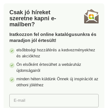
Anyaga: mikroszálas
tartalom kiöntésekor
Méretek: 32 x 12 x 10
tudjuk megbecsülni.
Csak jó híreket
cm
szeretne kapni
e-
mailben?
Iratkozzon fel online katalógusunkra és
maradjon jól értesült!
elsőbbségi hozzáférés a kedvezményekhez
és akciókhoz
Ön elsőként értesülhet a webáruház
újdonságairól
minden héten küldünk Önnek új inspirációt az
otthoni jóléthez
E-mail