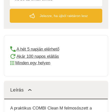
Jelezze, ha újból raktáron lesz
A hét 5 napján elérhető
Akár 100 napos elállás
Minden egy helyen
Leírás
A praktikus COMBI Clean M felmosószett a