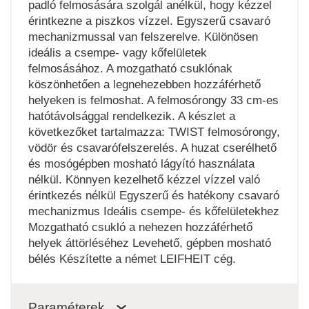
padló felmosására szolgál anélkül, hogy kézzel
érintkezne a piszkos vízzel. Egyszerű csavaró
mechanizmussal van felszerelve. Különösen
ideális a csempe- vagy kőfelületek
felmosásához. A mozgatható csuklónak
köszönhetően a legnehezebben hozzáférhető
helyeken is felmoshat. A felmosórongy 33 cm-es
hatótávolsággal rendelkezik. A készlet a
következőket tartalmazza: TWIST felmosórongy,
vödör és csavarófelszerelés. A huzat cserélhető
és mosógépben mosható lágyító használata
nélkül. Könnyen kezelhető kézzel vízzel való
érintkezés nélkül Egyszerű és hatékony csavaró
mechanizmus Ideális csempe- és kőfelületekhez
Mozgatható csukló a nehezen hozzáférhető
helyek áttörléséhez Levehető, gépben mosható
bélés Készítette a német LEIFHEIT cég.
Paraméterek