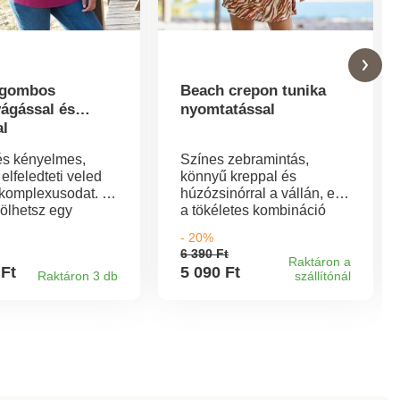
 gombos
Beach crepon tunika
vágással és
nyomtatással
al
és kényelmes,
Színes zebramintás,
elfeledteti veled
könnyű kreppal és
komplexusodat. Te
húzózsinórral a vállán, ez
zölhetsz egy
a tökéletes kombináció
unikát a
egy nyári strandtunika
- 20%
adban. Kerek
számára. A szellős krepon
6 390 Ft
ágású, egyszínű
kényelmes viselet. Mély V-
Raktáron a
 Ft
5 090 Ft
Raktáron 3 db
szállítónál
yílással. Elöl
nyakkivágás. Ejtett vállak
osszú ujjak,
húzózsinórral és fazonú
ű gombos
gyöngyös kivitelben.
l a felhajtáshoz.
Keskeny derékpánt
hasítékok.
oldalsó hurkokkal a
tett szegély elöl
derékban történő
l. 100-as szabvány
megkötéshez. Lekerekített
Tex szerint (n°
szegély mély oldalsó