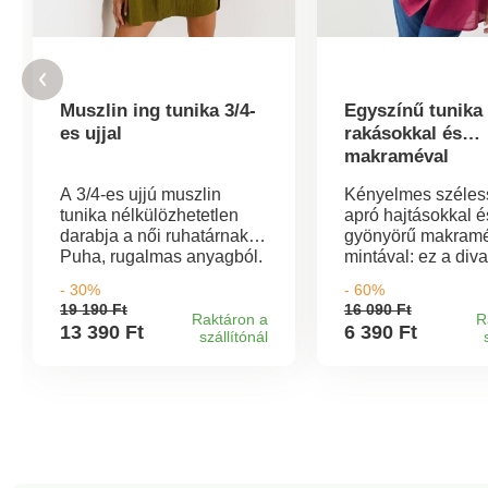
Muszlin ing tunika 3/4-
Egyszínű tunika
es ujjal
rakásokkal és
makraméval
A 3/4-es ujjú muszlin
Kényelmes széles
tunika nélkülözhetetlen
apró hajtásokkal é
darabja a női ruhatárnak.
gyönyörű makram
Puha, rugalmas anyagból.
mintával: ez a diva
Kerek nyakkivágással.
tunika magára von
- 30%
- 60%
Teljes hosszúságú, elöl
tekintetet. Kerek
19 190 Ft
16 090 Ft
gombos rögzítés. 3/4-es
nyakkivágás. Elöl
Raktáron a
R
13 390 Ft
6 390 Ft
szállítónál
ujjak ráncolt
nyílással és fűzől
mandzsettával. Ejtett váll.
Elöl varrott hajtáso
Hátul szegélyezett szabás
széles ujjak makr
és rakások. Előnyös
betéttel. Egyenes 
tunikahossz. Mosógépben
Mosógépben mosh
mosható.