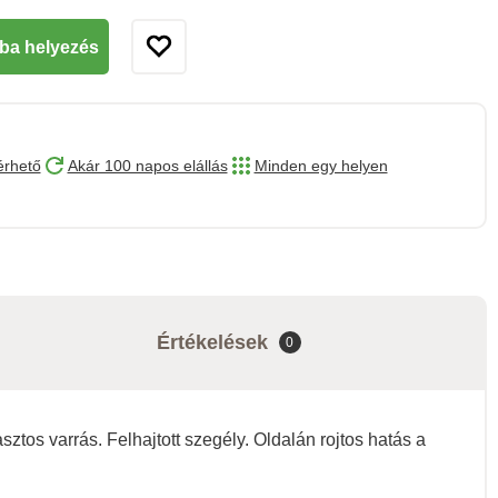
ba helyezés
érhető
Akár 100 napos elállás
Minden egy helyen
Értékelések
0
ztos varrás. Felhajtott szegély. Oldalán rojtos hatás a