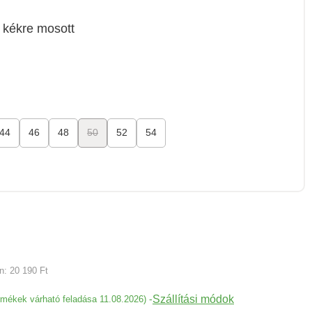
kékre mosott
44
46
48
50
52
54
an:
20 190 Ft
Szállítási módok
-
ermékek várható feladása 11.08.2026)