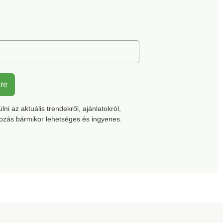
 / 3 IFTH). Ez a
hasítékkal. Gépben
olyan
mosható.
mékeket jelöl,
et laboratóriumi
toknak vetettek
mos káros anyag
tjából, és a
a vonatkozó
yokon túl is
lre
ágos. Mosógépben
.
ni az aktuális trendekről, ajánlatokról,
kozás bármikor lehetséges és ingyenes.