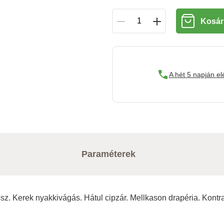
Kosár
A hét 5 napján el
Paraméterek
sz. Kerek nyakkivágás. Hátul cipzár. Mellkason drapéria. Kontras