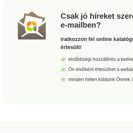
Csak jó híreket sze
e-mailben?
Iratkozzon fel online kataló
értesült!
elsőbbségi hozzáférés a ked
Ön elsőként értesülhet a webá
minden héten küldünk Önnek új 