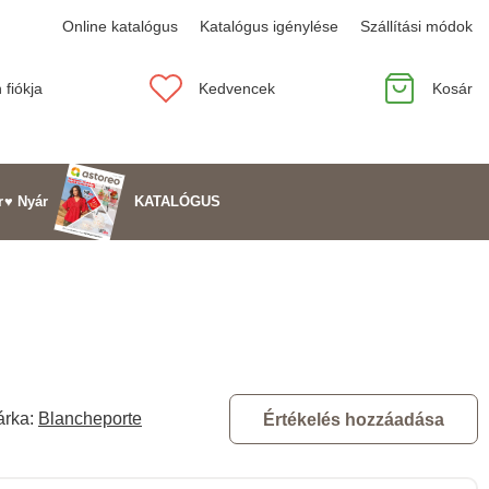
Online katalógus
Katalógus igénylése
Szállítási módok
 fiókja
Kedvencek
Kosár
KATALÓGUS
r
♥ Nyár
árka:
Blancheporte
Értékelés hozzáadása