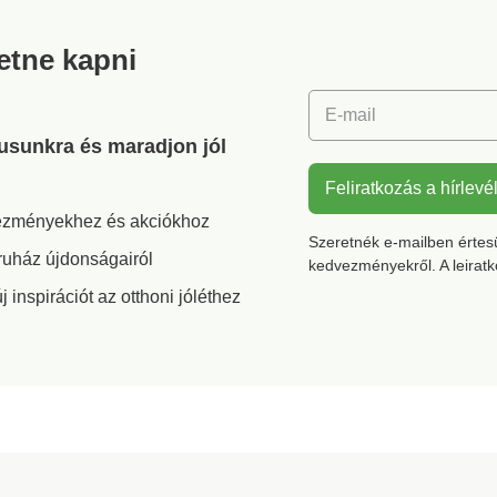
CQ 1216
jelölés 
retne kapni
textilter
amelyek
vizsgála
E-mail
alá szá
szempon
gusunkra és maradjon jól
termék 
szabván
Feliratkozás a hírlevé
biztons
vezményekhez és akciókhoz
mosható
Szeretnék e-mailben értesül
ruház újdonságairól
kedvezményekről. A leirat
inspirációt az otthoni jóléthez