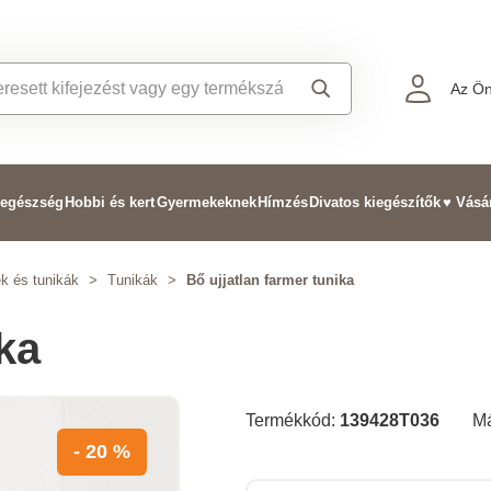
Az Ön
 egészség
Hobbi és kert
Gyermekeknek
Hímzés
Divatos kiegészítők
♥ Vásá
ek és tunikák
>
Tunikák
>
Bő ujjatlan farmer tunika
ka
Termékkód:
139428T036
M
- 20 %