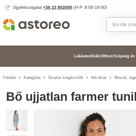
Ügyfélszolgálat
+36 23 802695
(H-P: 8:00-18:00)
Lakástextíliák
Otthon
Szépség és
Főoldal
>
Kategória
>
Divatos kiegészítők
>
Női divat
>
Blúzok, ing
Bő ujjatlan farmer tuni