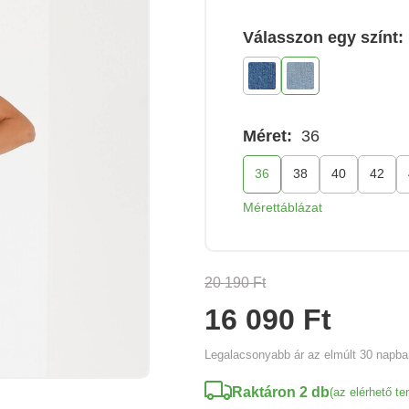
Válasszon egy színt:
Méret:
36
36
38
40
42
Mérettáblázat
20 190 Ft
16 090 Ft
Legalacsonyabb ár az elmúlt 30 napb
Raktáron 2 db
(az elérhető t