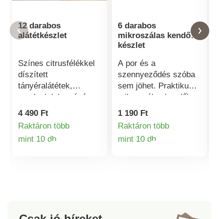
12 darabos
6 darabos
alátétkészlet
mikroszálas kendő
készlet
Színes citrusfélékkel
A por és a
díszített
szennyeződés szóba
tányéralátétek,
sem jöhet. Praktikus
amelyek lakomázásra
mikroszálas kendők,
és élvezetekre
amelyeket minden nap
4 490 Ft
1 190 Ft
invitálják Önt.
használhat.
Raktáron több
Raktáron több
Letörölhető - így nem
mint 10 db
mint 10 db
kell asztalterítőket
Termékinformációk
Termékinformá
mosnia és vasalnia.
Csak jó híreket