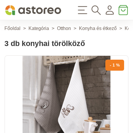
Főoldal
>
Kategória
>
Otthon
>
Konyha és étkező
>
Kony
3 db konyhai törölköző
- 1 %