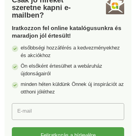
szeretne kapni
e-
mailben?
Iratkozzon fel online katalógusunkra és
maradjon jól értesült!
elsőbbségi hozzáférés a kedvezményekhez
és akciókhoz
Ön elsőként értesülhet a webáruház
újdonságairól
minden héten küldünk Önnek új inspirációt az
otthoni jóléthez
E-mail
Feliratkozás a hírlevélre