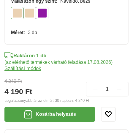
Válasszon egy színt:
Kávéidő, bézs
Méret:
3 db
Raktáron 1 db
(az elérhető termékek várható feladása 17.08.2026)
Szállítási módok
4 240 Ft
4 190 Ft
Legalacsonyabb ár az elmúlt 30 napban:
4 240 Ft
Kosárba helyezés