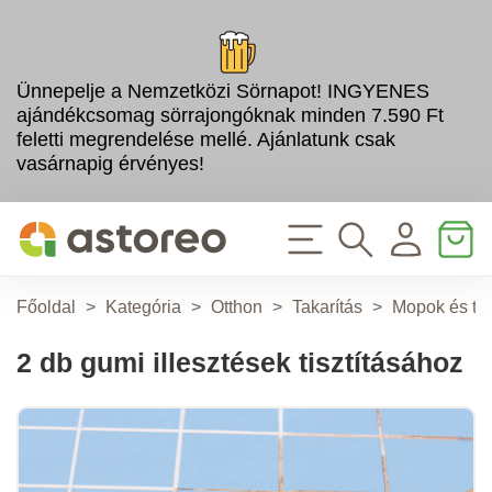
Ünnepelje a Nemzetközi Sörnapot! INGYENES
ajándékcsomag sörrajongóknak minden 7.590 Ft
feletti megrendelése mellé. Ajánlatunk csak
vasárnapig érvényes!
Főoldal
>
Kategória
>
Otthon
>
Takarítás
>
Mopok és ta
2 db gumi illesztések tisztításához