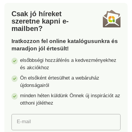
Anyaga: mikroszálas
Méretek: 32 x 12 x 10
Csak jó híreket
cm
szeretne kapni
e-
mailben?
Iratkozzon fel online katalógusunkra és
maradjon jól értesült!
elsőbbségi hozzáférés a kedvezményekhez
és akciókhoz
Ön elsőként értesülhet a webáruház
újdonságairól
minden héten küldünk Önnek új inspirációt az
otthoni jóléthez
E-mail