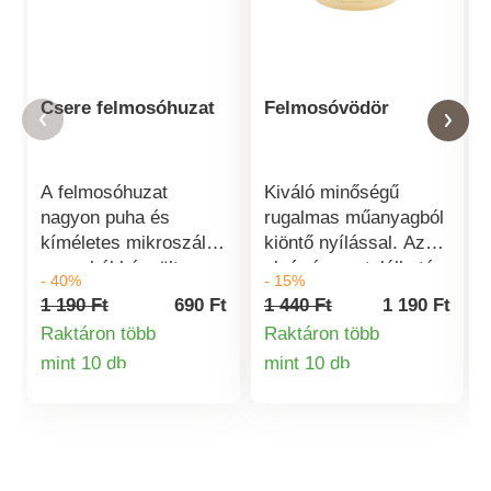
Csere felmosóhuzat
Felmosóvödör
A felmosóhuzat
Kiváló minőségű
nagyon puha és
rugalmas műanyagból
kíméletes mikroszálas
kiöntő nyílással. Az
anyagból készült.
alsó részen található
- 40%
- 15%
Könnyen felvehető,
markolat nagy
1 190 Ft
690 Ft
1 440 Ft
1 190 Ft
levehető és
segítség a kiöntésnél.
Raktáron több
Raktáron több
kimosható. Tépőzárral
Ellenálló rugalmas
mint 10 db
mint 10 db
rögzíthető a
műanyagból. Méretek:
Termékinformációk
Termékinformá
felmosórongyhoz.
31,5 X 30 X 25 cm.
Kíméletes és nagyon
Űrtartalom 9 l.
kíméletes minden
típusú padlóhoz