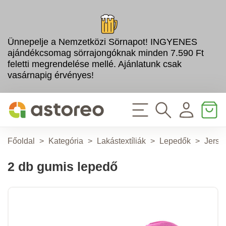
Ünnepelje a Nemzetközi Sörnapot! INGYENES
ajándékcsomag sörrajongóknak minden 7.590 Ft
feletti megrendelése mellé. Ajánlatunk csak
vasárnapig érvényes!
Főoldal
>
Kategória
>
Lakástextíliák
>
Lepedők
>
Jerse
2 db gumis lepedő