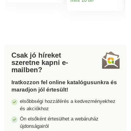
mint 10 db
kínálatunkban
kínálatunkban
Termékinformá
található
található
ágyneműkkel.
ágyneműkkel.
Csak jó híreket
szeretne kapni
e-
mailben?
Iratkozzon fel online katalógusunkra és
maradjon jól értesült!
elsőbbségi hozzáférés a kedvezményekhez
és akciókhoz
Ön elsőként értesülhet a webáruház
újdonságairól