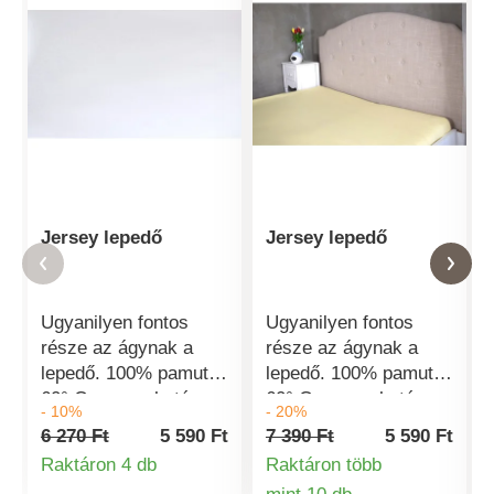
Jersey lepedő
Jersey lepedő
Ugyanilyen fontos
Ugyanilyen fontos
része az ágynak a
része az ágynak a
lepedő. 100% pamut
lepedő. 100% pamut
60° C-on mosható
60° C-on mosható
- 10%
- 20%
Tippünk: Az ágynemű
Tippünk: Az ágynemű
6 270 Ft
5 590 Ft
7 390 Ft
5 590 Ft
tökéletesen
tökéletesen
Raktáron 4 db
Raktáron több
kombinálható a széles
kombinálható a széles
Termékinformációk