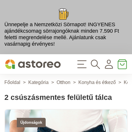
Ünnepelje a Nemzetközi Sörnapot! INGYENES
ajándékcsomag sörrajongóknak minden 7.590 Ft
feletti megrendelése mellé. Ajánlatunk csak
vasárnapig érvényes!
Főoldal
>
Kategória
>
Otthon
>
Konyha és étkező
>
Kon
2 csúszásmentes felületű tálca
Újdonságok