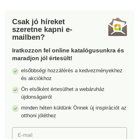
meleg tojásokat a
alkalmazkodik a
formákba, és zárd le
gömbölyded
őket. Lehűlés után
formákhoz is.
Csak jó híreket
nyuszivá, szívvé,
szeretne kapni
e-
plüssmackóvá,
mailben?
autóvá, hallá vagy
csillaggá változnak.
Iratkozzon fel online katalógusunkra és
Fagyasztóba és
maradjon jól értesült!
mosogatógépbe is
helyezhető. Anyag: PP
elsőbbségi hozzáférés a kedvezményekhez
műanyag. Méretek: 7
és akciókhoz
x 7 x 4,5 cm.
Ön elsőként értesülhet a webáruház
újdonságairól
minden héten küldünk Önnek új inspirációt az
otthoni jóléthez
E-mail