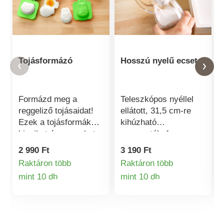
Tojásformázó
Hosszú nyelű ecset
Formázd meg a
Teleszkópos nyéllel
reggeliző tojásaidat!
ellátott, 31,5 cm-re
Ezek a tojásformák
kihúzható
kicsiket és nagyokat
mosogatókefe,
egyaránt el fognak
amellyel könnyedén
2 990 Ft
3 190 Ft
kápráztatni a húsvéti
megtisztíthatja a
Raktáron több
Raktáron több
büféasztalon. Nagyon
magas poharak, vázák
mint 10 db
mint 10 db
egyszerű. Egyszerűen
alját vagy más
Termékinformációk
Termékinformá
helyezd a
nehezen hozzáférhető
meghámozott,
helyeket: A gumi
keményre főtt és még
kefefej rugalmasan