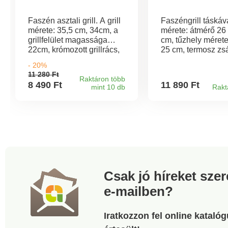
Faszén asztali grill. A grill
Faszéngrill táskáva
mérete: 35,5 cm, 34cm, a
mérete: átmérő 26 
grillfelület magassága
cm, tűzhely mérete
22cm, krómozott grillrács,
25 cm, termosz zs
fedél. Kínában készült.
mérete: 29,5 x 18,
- 20%
termosz zsák az it
11 280 Ft
hűtéséhez, krómoz
Raktáron több
8 490 Ft
11 890 Ft
mint 10 db
Rakt
grillrács. Hordozha
Csak jó híreket sze
e-mailben?
Iratkozzon fel online kataló