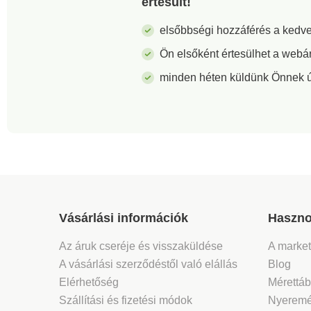
értesült!
elsőbbségi hozzáférés a ked
Ön elsőként értesülhet a webá
minden héten küldünk Önnek új 
Vásárlási információk
Haszno
Az áruk cseréje és visszaküldése
A marke
A vásárlási szerződéstől való elállás
Blog
Elérhetőség
Mérettáb
Szállítási és fizetési módok
Nyeremé