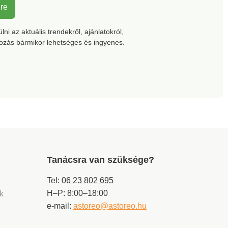
keresztszerkezet
lre
Szellőztetés a
levegőellátáshoz
ni az aktuális trendekről, ajánlatokról,
Grillezőfelület 42,5 x 26
kozás bármikor lehetséges és ingyenes.
cm Magasság 36,5 cm
Súly 2,7 kg.
Tanácsra van szüksége?
Tel:
06 23 802 695
H–P: 8:00–18:00
ek
e-mail:
astoreo@astoreo.hu