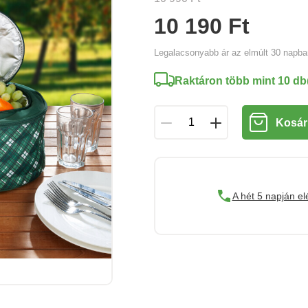
10 190 Ft
Legalacsonyabb ár az elmúlt 30 napb
Raktáron több mint 10 db
Kosár
A hét 5 napján el