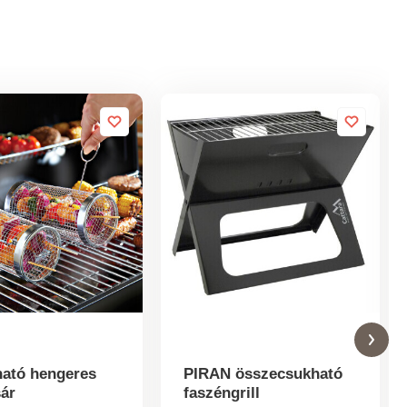
ható hengeres
PIRAN összecsukható
sár
faszéngrill