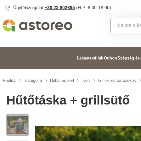
Ügyfélszolgálat
+36 23 802695
(H-P: 8:00-18:00)
Lakástextíliák
Otthon
Szépség és
Főoldal
>
Kategória
>
Hobbi és kert
>
Kert
>
Grillek és tartozékok
Hűtőtáska + grillsütő