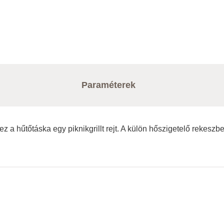
Paraméterek
z a hűtőtáska egy piknikgrillt rejt. A külön hőszigetelő rekeszben