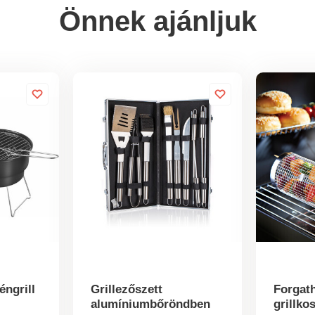
Önnek ajánljuk
éngrill
Grillezőszett
Forgat
alumíniumbőröndben
grillko