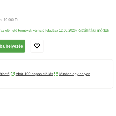
an:
10 990 Ft
Szállítási módok
-
(az elérhető termékek várható feladása 12.08.2026)
ba helyezés
érhető
Akár 100 napos elállás
Minden egy helyen