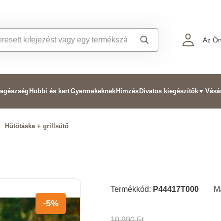
Az Ön
 egészség
Hobbi és kert
Gyermekeknek
Hímzés
Divatos kiegészítők
♥ Vásá
>
Hűtőtáska + grillsütő
Termékkód:
P44417T000
M
-5%
10 990 Ft