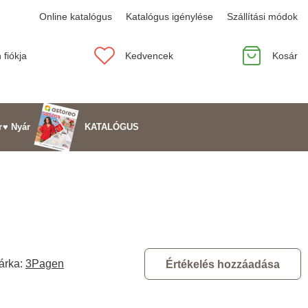
Online katalógus
Katalógus igénylése
Szállítási módok
 fiókja
Kedvencek
Kosár
KATALÓGUS
r
♥ Nyár
árka:
3Pagen
Értékelés hozzáadása