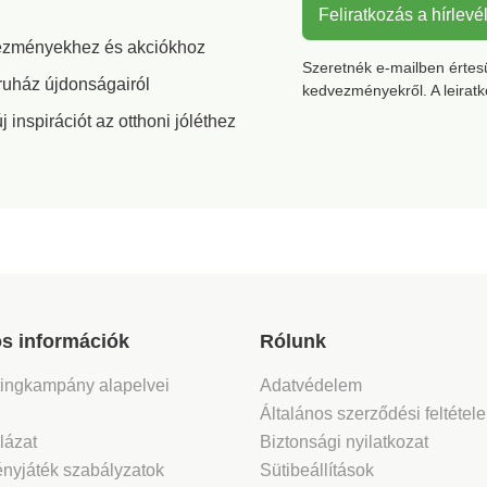
Feliratkozás a hírlevé
vezményekhez és akciókhoz
Szeretnék e-mailben értesül
ruház újdonságairól
kedvezményekről. A leirat
inspirációt az otthoni jóléthez
s információk
Rólunk
tingkampány alapelvei
Adatvédelem
Általános szerződési feltétel
lázat
Biztonsági nyilatkozat
nyjáték szabályzatok
Sütibeállítások