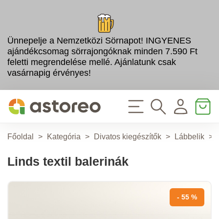
Ünnepelje a Nemzetközi Sörnapot! INGYENES
ajándékcsomag sörrajongóknak minden 7.590 Ft
feletti megrendelése mellé. Ajánlatunk csak
vasárnapig érvényes!
Főoldal
>
Kategória
>
Divatos kiegészítők
>
Lábbelik
>
Linds textil balerinák
- 55 %