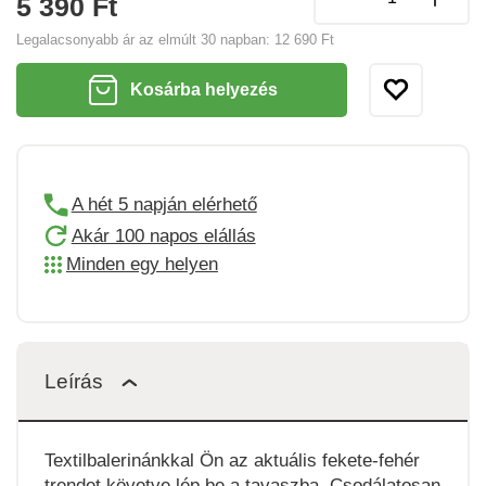
5 390 Ft
Legalacsonyabb ár az elmúlt 30 napban:
12 690 Ft
Kosárba helyezés
A hét 5 napján elérhető
Akár 100 napos elállás
Minden egy helyen
Leírás
Textilbalerinánkkal Ön az aktuális fekete-fehér
trendet követve lép be a tavaszba. Csodálatosan