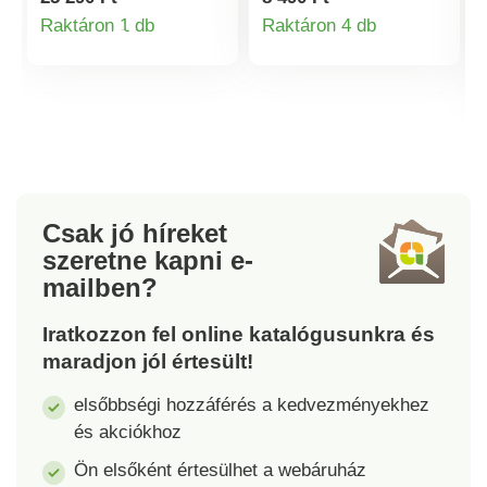
mikroszálas
megfelelő
Raktáron 1 db
Raktáron 4 db
Termékinformációk
Termékinformá
változatban, velúr
fellépéséhez!
hatású. Bőr talpbetét.
Rugalmas és puha
Masni díszítés a
viselet, kivehető
felsőrészen. Színben
memóriahabos
illeszkedő erezett
talpbetéttel az
minta. Masszív sarok.
optimális kényelem és
Elasztomer talp.
a kellemes lábklíma
érdekében. Az
Csak jó híreket
éksarok kb. 4 cm
szeretne kapni
e-
magas.
mailben?
Iratkozzon fel online katalógusunkra és
maradjon jól értesült!
elsőbbségi hozzáférés a kedvezményekhez
és akciókhoz
Ön elsőként értesülhet a webáruház