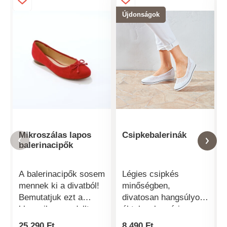
Újdonságok
Mikroszálas lapos
Csipkebalerinák
balerinacipők
A balerinacipők sosem
Légies csipkés
mennek ki a divatból!
minőségben,
Bemutatjuk ezt a
divatosan hangsúlyos
klasszikus modellt
éktalppal: nyári
autentikus
balerinánk az Ön
25 290 Ft
8 490 Ft