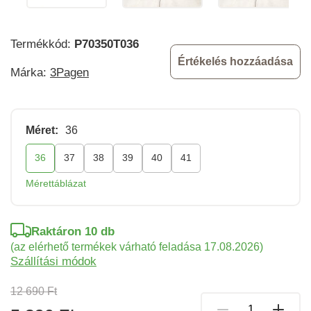
Termékkód:
P70350T036
Értékelés hozzáadása
Márka:
3Pagen
Méret:
36
36
37
38
39
40
41
Mérettáblázat
Raktáron 10 db
(az elérhető termékek várható feladása 17.08.2026)
Szállítási módok
12 690 Ft