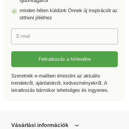
újdonságairól
minden héten küldünk Önnek új inspirációt az
otthoni jóléthez
E-mail
Feliratkozás a hírlevélre
Szeretnék e-mailben értesülni az aktuális
trendekről, ajánlatokról, kedvezményekről. A
leiratkozás bármikor lehetséges és ingyenes.
Vásárlási információk