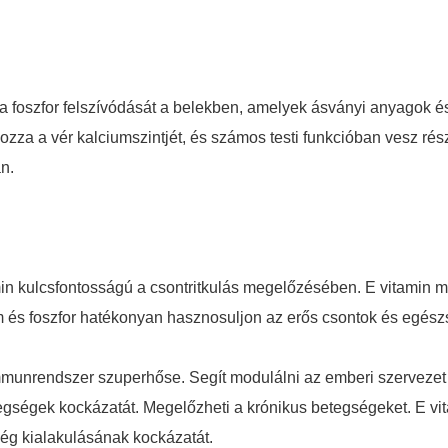
 a foszfor felszívódását a belekben, amelyek ásványi anyagok 
yozza a vér kalciumszintjét, és számos testi funkcióban vesz r
n.
in kulcsfontosságú a csontritkulás megelőzésében. E vitamin me
um és foszfor hatékonyan hasznosuljon az erős csontok és egész
immunrendszer szuperhőse. Segít modulálni az emberi szervezet
ségek kockázatát. Megelőzheti a krónikus betegségeket. E vita
ség kialakulásának kockázatát.