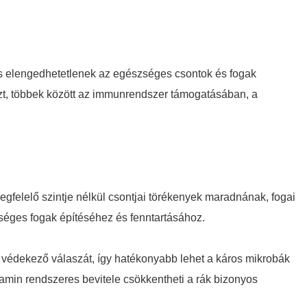
és elengedhetetlenek az egészséges csontok és fogak
észt, többek között az immunrendszer támogatásában, a
gfelelő szintje nélkül csontjai törékenyek maradnának, fogai
séges fogak építéséhez és fenntartásához.
 védekező válaszát, így hatékonyabb lehet a káros mikrobák
min rendszeres bevitele csökkentheti a rák bizonyos