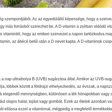
ég szempontjából. Az az egyedülálló képessége, hogy a szerve
agy más forrásból szerezhet be. A D-vitamin a zsírban oldódó vit
 vitamintól, hogy az emberi szervezet a napon tartózkodva maga
vitamin, az ábécé betűi után a D nevet kapta. A D-vitaminok csop
 nap ultraibolya B (UVB) sugárzása által. Amikor az UVB-sugárzá
lja, többek között a földrajzi elhelyezkedés, az évszak, a naps
zá elegendő mennyiségben, különösen a téli hónapokban vagy a 
ául olajos halat, tojást vagy gombát. Ezek az ételek azonban v
ét ellássa ezzel a vitaminnal, mégpedig a megfelelő termékekke