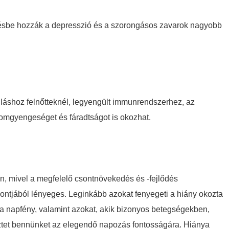
ggésbe hozzák a depresszió és a szorongásos zavarok nagyobb
láshoz felnőtteknél, legyengült immunrendszerhez, az
zomgyengeséget és fáradtságot is okozhat.
n, mivel a megfelelő csontnövekedés és -fejlődés
pontjából lényeges. Leginkább azokat fenyegeti a hiány okozta
is a napfény, valamint azokat, akik bizonyos betegségekben,
eztet bennünket az elegendő napozás fontosságára. Hiánya