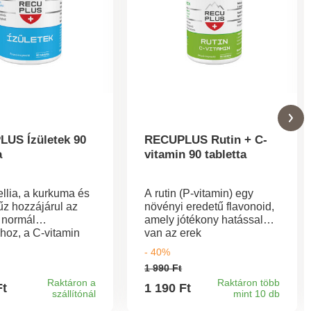
US Ízületek 90
RECUPLUS Rutin + C-
a
vitamin 90 tabletta
llia, a kurkuma és
A rutin (P-vitamin) egy
űz hozzájárul az
növényi eredetű flavonoid,
k normál
amely jótékony hatással
ához, a C-vitamin
van az erek
i a megfelelő csont-
rugalmasságára,
- 40%
eti működéshez
kedvezően hat a
1 990 Ft
ges
visszerekre, az aranyérre
Raktáron a
Raktáron több
termelést. Az
és a megnövekedett
Ft
1 190 Ft
szállítónál
mint 10 db
ömjénfa, azaz
vérnyomásra. Pozitív