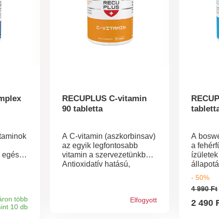
mplex
RECUPLUS C-vitamin
RECUPL
90 tabletta
tablett
itaminok
A C-vitamin (aszkorbinsav)
A boswe
az egyik legfontosabb
a fehérf
z egész
vitamin a szervezetünkben.
ízülete
Antioxidatív hatású,
állapot
éséhez,
hozzájárul az
elősegít
- 50%
ndszert
immunrendszer normális
és ízül
4 990 Ft
bbek
működéséhez, részt vesz a
szüksé
áron több
Elfogyott
hormontermelésben,
kollagén
2 490 
int 10 db
a, amely
csökkenti a
Indiai t