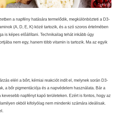
zetben a napfény hatására termelődik, megkülönbözteti a D3-
aminok (A, D, E, K) közé tartozik, és a szó szoros értelmében
 is képes előállítani. Technikailag tehát inkább úgy
ortjába nem egy, hanem több vitamin is tartozik. Ma az egyik
s eléri a bőrt, kémiai reakciót indít el, melynek során D3-
zak, a bőr pigmentációja és a napvédelem használata. Bár a
kevesebb napfényt kapó területeken. Ezért is fontos, hogy az
alamilyen okból kifolyólag nem mindenki számára ideálisak.
l.