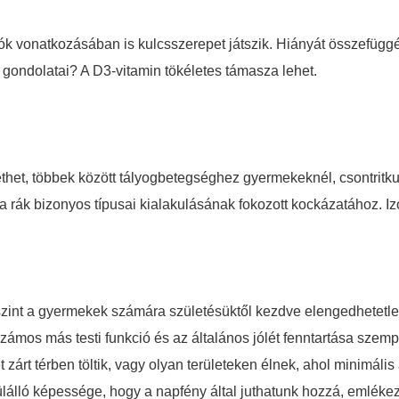
ciók vonatkozásában is kulcsszerepet játszik. Hiányát összefü
gondolatai? A D3-vitamin tökéletes támasza lehet.
et, többek között tályogbetegséghez gyermekeknél, csontritku
 rák bizonyos típusai kialakulásának fokozott kockázatához. I
szint a gyermekek számára születésüktől kezdve elengedhetetle
zámos más testi funkció és az általános jólét fenntartása szem
t zárt térben töltik, vagy olyan területeken élnek, ahol minimál
lálló képessége, hogy a napfény által juthatunk hozzá, emlék