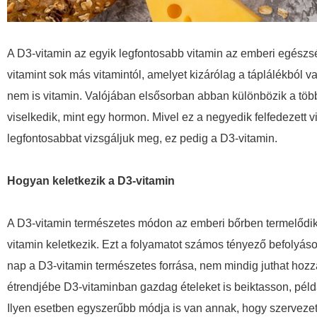
A D3-vitamin az egyik legfontosabb vitamin az emberi egészs
vitamint sok más vitamintól, amelyet kizárólag a táplálékból v
nem is vitamin. Valójában elsősorban abban különbözik a többi
viselkedik, mint egy hormon. Mivel ez a negyedik felfedezett 
legfontosabbat vizsgáljuk meg, ez pedig a D3-vitamin.
Hogyan keletkezik a D3-vitamin
A D3-vitamin természetes módon az emberi bőrben termelődik a
vitamin keletkezik. Ezt a folyamatot számos tényező befolyáso
nap a D3-vitamin természetes forrása, nem mindig juthat hoz
étrendjébe D3-vitaminban gazdag ételeket is beiktasson, péld
Ilyen esetben egyszerűbb módja is van annak, hogy szervezet