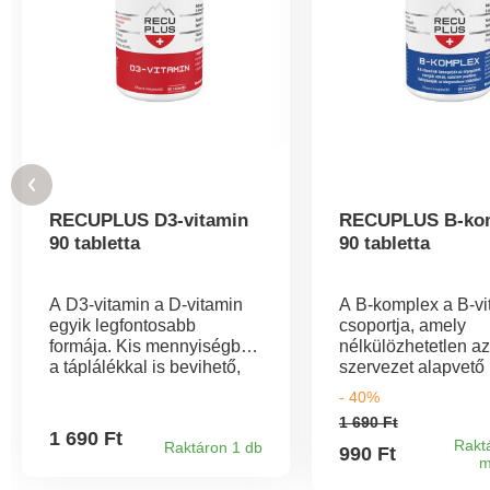
RECUPLUS D3-vitamin
RECUPLUS B-ko
90 tabletta
90 tabletta
A D3-vitamin a D-vitamin
A B-komplex a B-v
egyik legfontosabb
csoportja, amely
formája. Kis mennyiségben
nélkülözhetetlen a
a táplálékkal is bevihető,
szervezet alapvető
de elsősorban a bőrben
funkcióinak működ
- 40%
képződik az UVB napfény
beleértve az idegre
1 690 Ft
hatására, amely a
is. A B-komplex tö
1 690 Ft
Rakt
Raktáron 1 db
legfontosabb forrása.
között a niacin és a
990 Ft
m
Számos funkciója van a
pantoténsav forrás