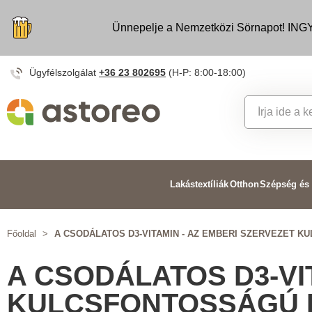
Ünnepelje a Nemzetközi Sörnapot! INGY
Ügyfélszolgálat
+36 23 802695
(H-P: 8:00-18:00)
Lakástextíliák
Otthon
Szépség és
Főoldal
>
A CSODÁLATOS D3-VITAMIN - AZ EMBERI SZERVEZET 
A CSODÁLATOS D3-VI
KULCSFONTOSSÁGÚ 