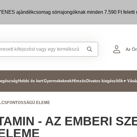
ENES ajándékcsomag sörrajongóknak minden 7.590 Ft feletti m
Az Ön
 egészség
Hobbi és kert
Gyermekeknek
Hímzés
Divatos kiegészítők
♥ Vásá
KULCSFONTOSSÁGÚ ELEME
TAMIN - AZ EMBERI S
ELEME