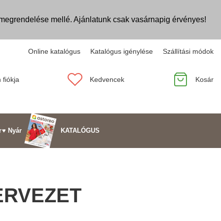
egrendelése mellé. Ajánlatunk csak vasárnapig érvényes!
Online katalógus
Katalógus igénylése
Szállítási módok
 fiókja
Kedvencek
Kosár
KATALÓGUS
r
♥ Nyár
ZERVEZET