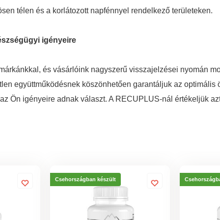
nösen télen és a korlátozott napfénnyel rendelkező területeken.
szségügyi igényeire
márkánkkal, és vásárlóink nagyszerű visszajelzései nyomán mo
tlen együttműködésnek köszönhetően garantáljuk az optimális ö
n az Ön igényeire adnak választ. A RECUPLUS-nál értékeljük az
Csehországban készült
Csehországba