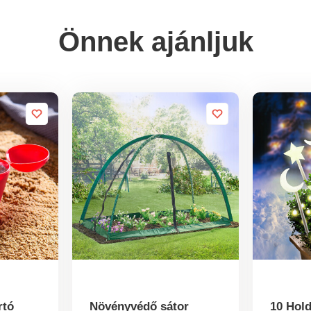
Önnek ajánljuk
rtó
Növényvédő sátor
10 Hold