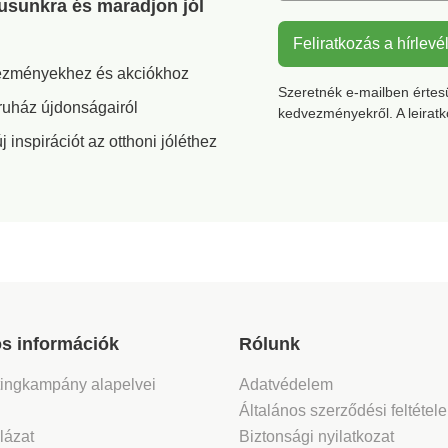
gusunkra és maradjon jól
Feliratkozás a hírlevé
vezményekhez és akciókhoz
Szeretnék e-mailben értesül
ruház újdonságairól
kedvezményekről. A leirat
inspirációt az otthoni jóléthez
s információk
Rólunk
tingkampány alapelvei
Adatvédelem
Általános szerződési feltétel
lázat
Biztonsági nyilatkozat