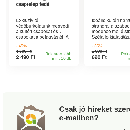
csaptelep fedél
Exkluzív téli
Ideális kültéri ham
védőburkolatunk megvédi
strandra, a szabadt
a kültéri csapokat és
medence mellé stb
csapokat a befagyástól. A
Szélálló kialakítás
rendkívül tartós, vízálló
hegyes, akár egy
- 45%
- 55%
oxfordi szövet ellenáll a
fagylalttölcsér, fed
4 890 Ft
1 690 Ft
fagynak, hónak vagy erős
bevágással a cigar
Raktáron több
Rakt
2 490 Ft
690 Ft
mint 10 db
m
esőnek. 210D
számára. Egyszer
Oxford/pamut, 51 x 20 x 3
csak töltse fel hom
cm. 110 g. Megvédi a
és kész!
kültéri tartozékokat a
megfagyástól Nagyon
strapabíró + időjárásálló
Vízálló Könnyen tisztítható
+ szárítható
Csak jó híreket sze
e-mailben?