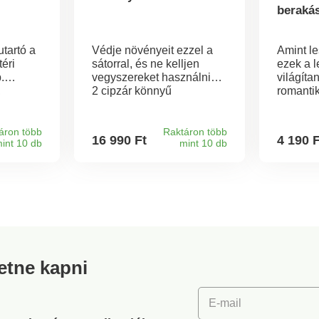
beraká
utartó a
Védje növényeit ezzel a
Amint le
éri
sátorral, és ne kelljen
ezek a l
.
vegyszereket használnia.
világíta
,
2 cipzár könnyű
romanti
hozzáférést biztosít, 4
áraszta
éllel és
cövek pedig biztonságos
kábelek 
etta
tartást biztosít az ágyban.
áron több
Raktáron több
16 990 Ft
4 190 
int 10 db
mint 10 db
űen
Tárolózseb mellékelve.
okkal -
Cövekek és táska
mellékelve.
Újrafelhasználható és
időjárásálló. 2 cipzár a
gyors hozzáférés
érdekében. Gainsborough.
retne kapni
E-mail