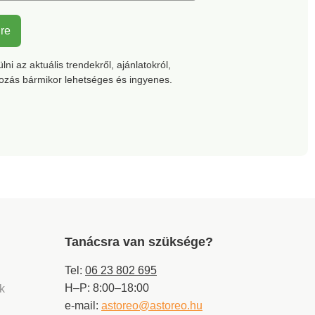
lre
ni az aktuális trendekről, ajánlatokról,
kozás bármikor lehetséges és ingyenes.
Tanácsra van szüksége?
Tel:
06 23 802 695
H–P: 8:00–18:00
ek
e-mail:
astoreo@astoreo.hu