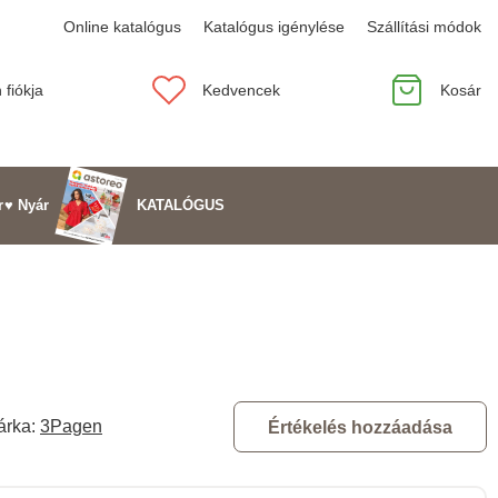
Online katalógus
Katalógus igénylése
Szállítási módok
 fiókja
Kedvencek
Kosár
KATALÓGUS
r
♥ Nyár
árka:
3Pagen
Értékelés hozzáadása