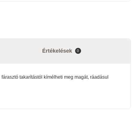
Értékelések
0
g fárasztó takarítástól kímélheti meg magát, ráadásul