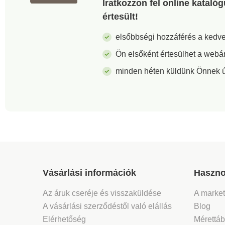
Iratkozzon fel online kataló
értesült!
elsőbbségi hozzáférés a ked
Ön elsőként értesülhet a webá
minden héten küldünk Önnek új 
Vásárlási információk
Haszno
Az áruk cseréje és visszaküldése
A marke
A vásárlási szerződéstől való elállás
Blog
Elérhetőség
Mérettáb