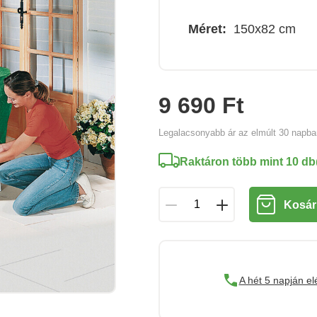
Méret:
150x82 cm
9 690 Ft
Legalacsonyabb ár az elmúlt 30 napb
Raktáron több mint 10 db
Kosár
A hét 5 napján el