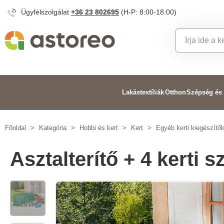
Ügyfélszolgálat
+36 23 802695
(H-P: 8:00-18:00)
Lakástextíliák
Otthon
Szépség és
Főoldal
>
Kategória
>
Hobbi és kert
>
Kert
>
Egyéb kerti kiegészítő
Asztalterítő + 4 kerti s