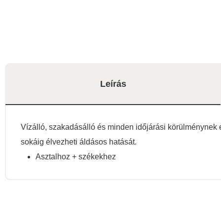
Leírás
Vízálló, szakadásálló és minden időjárási körülménynek ell
sokáig élvezheti áldásos hatását.
Asztalhoz + székekhez