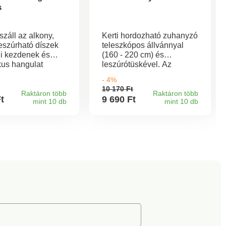
s
száll az alkony,
Kerti hordozható zuhanyzó
eszúrható díszek
teleszkópos állvánnyal
ni kezdenek és
(160 - 220 cm) és
kus hangulat
leszúrótüskével. Az
nak - áram és
alumínium test és az alap
- 4%
nélkül.
állítható magasságú és
10 170 Ft
stabil. A csatlakozók
Raktáron több
Raktáron több
Ft
9 690 Ft
mint 10 db
mint 10 db
kompatibilisek a szokásos
tömlőkkel. A zuhanyfej 5
állítható fúvókával van
felszerelve. Könnyen
telepíthető és használható,
korrózióálló.