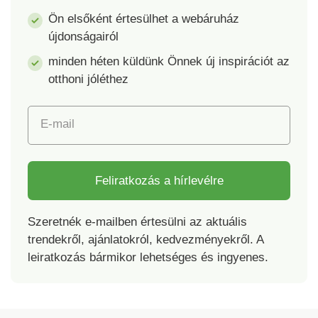
Tartalmazza a
Ön elsőként értesülhet a webáruház
bambusz tálaló
újdonságairól
alátétet Ételek
minden héten küldünk Önnek új inspirációt az
sütéséhez
otthoni jóléthez
Mosogatógépben
mosható Tál 2 méret
közül választható.
E-mail
Feliratkozás a hírlevélre
Szeretnék e-mailben értesülni az aktuális
trendekről, ajánlatokról, kedvezményekről. A
leiratkozás bármikor lehetséges és ingyenes.