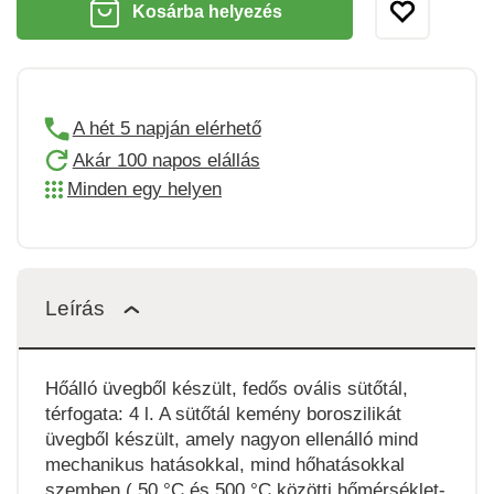
Kosárba helyezés
A hét 5 napján elérhető
Akár 100 napos elállás
Minden egy helyen
Leírás
Hőálló üvegből készült, fedős ovális sütőtál,
térfogata: 4 l. A sütőtál kemény boroszilikát
üvegből készült, amely nagyon ellenálló mind
mechanikus hatásokkal, mind hőhatásokkal
szemben ( 50 °C és 500 °C közötti hőmérséklet-