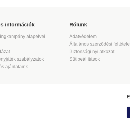
s információk
Rólunk
tingkampány alapelvei
Adatvédelem
Általános szerződési feltétel
lázat
Biztonsági nyilatkozat
nyjáték szabályzatok
Sütibeállítások
s ajánlataink
E