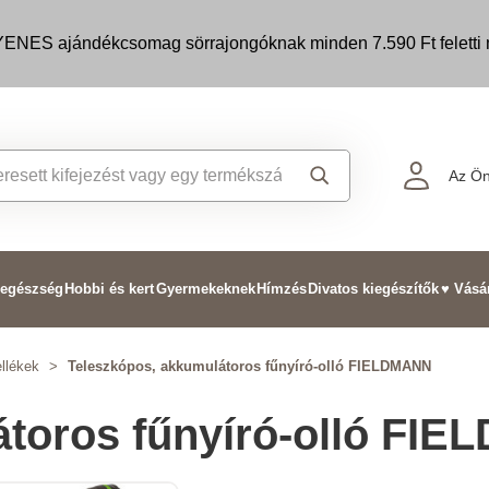
ENES ajándékcsomag sörrajongóknak minden 7.590 Ft feletti m
Az Ön
 egészség
Hobbi és kert
Gyermekeknek
Hímzés
Divatos kiegészítők
♥ Vásá
llékek
>
Teleszkópos, akkumulátoros fűnyíró-olló FIELDMANN
átoros fűnyíró-olló FI