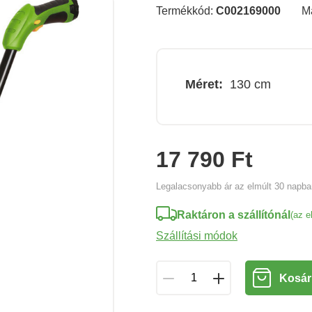
Termékkód:
C002169000
M
Méret:
130 cm
17 790 Ft
Legalacsonyabb ár az elmúlt 30 napb
Raktáron a szállítónál
(az e
Szállítási módok
Kosár