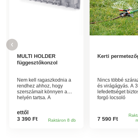
MULTI HOLDER
Kerti permetező
függesztőkonzol
Nem kell ragaszkodnia a
Nincs többé szára
rendhez ahhoz, hogy
és virágágyás. A 
szerszámait könnyen a
lefedettséget bizto
helyén tartsa. A
forgó locsoló
felakasztható
egyenletesen oszla
szerszámtartó
vizet a teljes terül
ettől
gondoskodik erről.
hasonlóan a lágy n
Rakt
3 390 Ft
7 590 Ft
Raktáron 8 db
m
Könnyedén felakaszthatja
esőhöz. Alkalmas
bele az összes nyeles
gyepfelületek,
szerszámát. A tartóval
virágágyások és a 