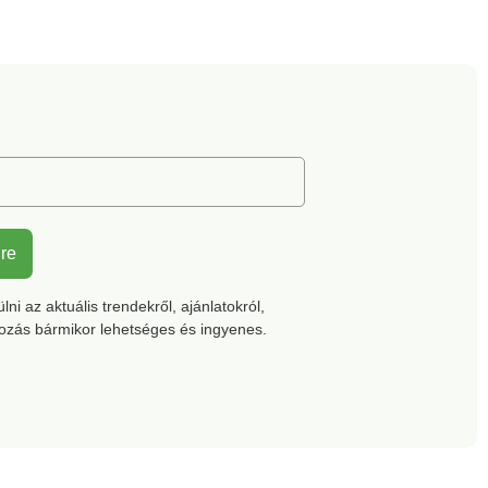
ségágyásait a
lő növekedés
n - fárasztó
s, ásás, lapátolás
kül. A robusztus, 10
tó fogazattal
ező talajművelő a
alajjal is
én megbirkózik.
ásó, viszlát
tó kábelek.
lre
ni az aktuális trendekről, ajánlatokról,
kozás bármikor lehetséges és ingyenes.