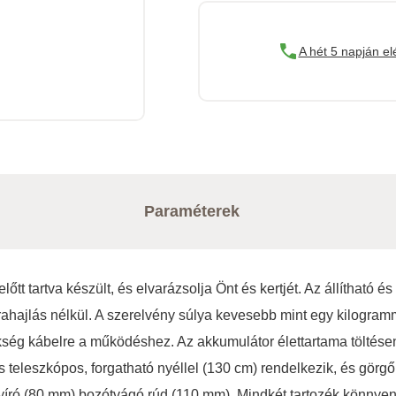
A hét 5 napján el
Paraméterek
t tartva készült, és elvarázsolja Önt és kertjét. Az állítható é
trahajlás nélkül. A szerelvény súlya kevesebb mint egy kilogram
g kábelre a működéshez. Az akkumulátor élettartama töltésenké
us teleszkópos, forgatható nyéllel (130 cm) rendelkezik, és görg
író (80 mm) bozótvágó rúd (110 mm). Mindkét tartozék könnyen 