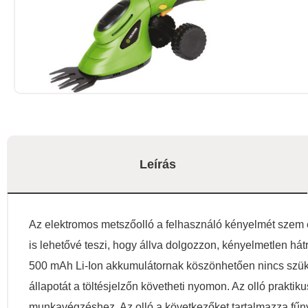
Leírás
Az elektromos metszőolló a felhasználó kényelmét szem előt
is lehetővé teszi, hogy állva dolgozzon, kényelmetlen há
500 mAh Li-Ion akkumulátornak köszönhetően nincs szüksé
állapotát a töltésjelzőn követheti nyomon. Az olló praktik
munkavégzéshez. Az olló a következőket tartalmazza fűny