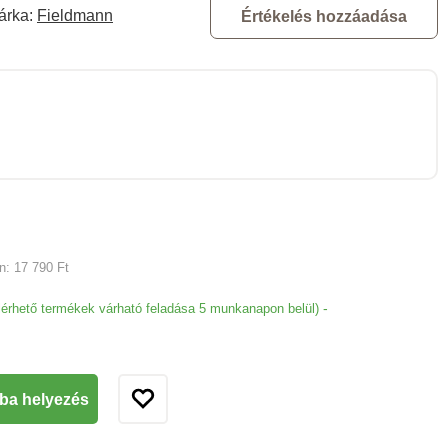
árka:
Fieldmann
Értékelés hozzáadása
an:
17 790 Ft
-
lérhető termékek várható feladása 5 munkanapon belül)
ba helyezés