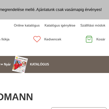
egrendelése mellé. Ajánlatunk csak vasárnapig érvényes!
Online katalógus
Katalógus igénylése
Szállítási módok
 fiókja
Kedvencek
Kosár
KATALÓGUS
r
♥ Nyár
ELDMANN