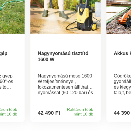
gép
Nagynyomású tisztító
Akkus k
1600 W
z gyep
Nagynyomású mosó 1600
Gödröke
360°-os
W teljesítménnyel,
gyomlálh
sító
fokozatmentesen állítható
és kiegy
nyomással (80-120 bar) és
talajt, 
tja el a
tartozékok széles
műtrágy
eten,
választékával: ez a
barázdák
yári
magasnyomású mosó
vetéshez
áron több
Raktáron több
42 490 Ft
44 390
int 10 db
mint 10 db
ideális kerti bútorok,
vezeték 
teraszok, autók és egyéb
kultivát
kert
felületek tisztítására.
állapotb