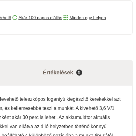
érhető
Akár 100 napos elállás
Minden egy helyen
Értékelések
0
s levehető teleszkópos fogantyú kiegészítő kerekekkel azt
m, és kellemesebbé teszi a munkát. A kivehető 3,6 V/1
nt akár 30 perc is lehet . Az akkumulátor aktuális
őkkel van ellátva az álló helyzetben történő könnyű
beállítható 4 különböző pozícióba a munka típusától