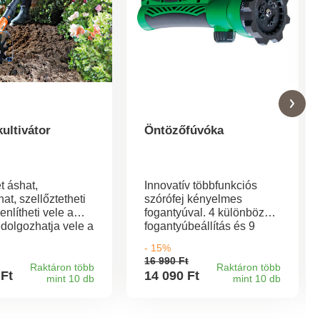
ultivátor
Öntözőfúvóka
t áshat,
Innovatív többfunkciós
at, szellőztetheti
szórófej kényelmes
enlítheti vele a
fogantyúval. 4 különböző
bedolgozhatja vele a
fogantyúbeállítás és 9
át/mulcsot,
különböző szórófej
- 15%
at készít vele a
beállítás: Öntés, öntözés,
16 990 Ft
.... Ezzel a
öntözés stb. Praktikus
Raktáron több
Raktáron több
 Ft
14 090 Ft
mint 10 db
mint 10 db
nélküli akkus
tömlőadapterrel - minden
orral optimális
szabványos kerti tömlőhöz
a hozhatja virág-
használható.