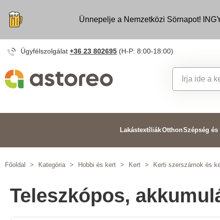
Ünnepelje a Nemzetközi Sörnapot! INGY
Ügyfélszolgálat
+36 23 802695
(H-P: 8:00-18:00)
Lakástextíliák
Otthon
Szépség és
Főoldal
>
Kategória
>
Hobbi és kert
>
Kert
>
Kerti szerszámok és ke
Teleszkópos, akkumul