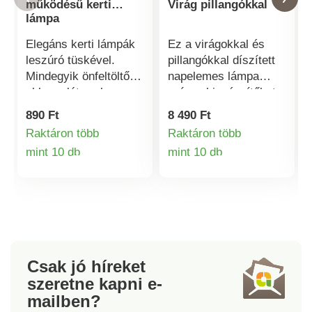
működésű kerti
Virág pillangókkal
lámpa
Elegáns kerti lámpák
Ez a virágokkal és
leszúró tüskével.
pillangókkal díszített
Mindegyik önfeltöltő
napelemes lámpa
akkumulátorral,
színes kiegészítőket
beépített napelemmel
ad a kertnek nappal,
890 Ft
8 490 Ft
és kapcsolóval van
éjszaka pedig meleg
Raktáron több
Raktáron több
ellátva. Ideális járdák,
fehér fénnyel árasztja
mint 10 db
mint 10 db
ösvények kijelölésére
el virágágyásait és
Termékinformációk
Termékinformá
vagy virágládák
kerti ösvényeit.
díszítésére. Anyag:
Éjszaka meleg fehér
rozsdamentes acél,
színben világít.
műanyag. Méret:
Gainsborough.
átmérő 4,5 cm,
Napelemes
magasság 33,5 cm.
meghajtás.
Csak jó híreket
szeretne kapni
e-
mailben?