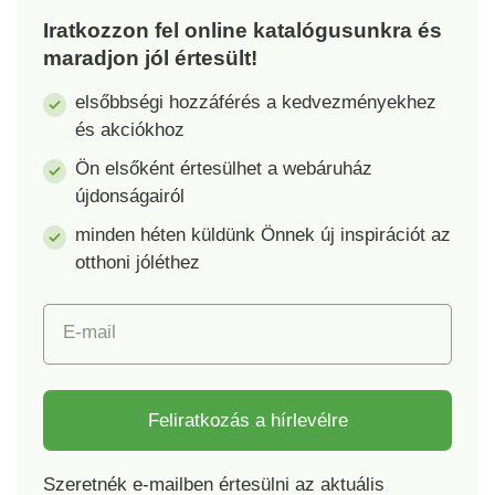
Iratkozzon fel online katalógusunkra és
maradjon jól értesült!
elsőbbségi hozzáférés a kedvezményekhez
és akciókhoz
Ön elsőként értesülhet a webáruház
újdonságairól
minden héten küldünk Önnek új inspirációt az
otthoni jóléthez
E-mail
Feliratkozás a hírlevélre
Szeretnék e-mailben értesülni az aktuális