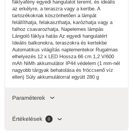
fáklyafény egyedi hangulatot teremt, és ideális
az erkélyre, a teraszra vagy a kertbe. A
tartozékoknak köszönhetően a lámpát
felállíthatja, felakaszthatja, karózhatja vagy a
falhoz csavarozhatja. Napelemes lámpás
Lángoló fáklya hatás Az egyedi hangulatért
Ideális balkonokra, teraszokra és kertekbe
Automatikus világítás naplementekor Rugalmas
elhelyezés 12 x LED Hossza 66 cm 1,2 V/600
mAh NiMh akkumulátor IP44 védelem (1 mm-nél
nagyobb tárgyak behatolása és fröccsenő víz
ellen) Súly akkumulátorral együtt 280 g
Paraméterek
Értékelések
0