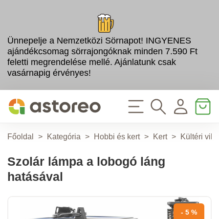
Ünnepelje a Nemzetközi Sörnapot! INGYENES
ajándékcsomag sörrajongóknak minden 7.590 Ft
feletti megrendelése mellé. Ajánlatunk csak
vasárnapig érvényes!
Főoldal
>
Kategória
>
Hobbi és kert
>
Kert
>
Kültéri vilá
Szolár lámpa a lobogó láng
hatásával
- 5 %