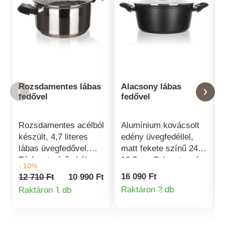
Rozsdamentes lábas
Alacsony lábas
fedővel
fedővel
Rozsdamentes acélból
Alumínium kovácsolt
készült, 4,7 literes
edény üvegfedéllel,
lábas üvegfedővel.
matt fekete színű 24 x
Térfogatmérő skála a
10,5 cm Falvastagság
- 10%
lábas belső falán. A
3,0 mm ILAG
16 090 Ft
12 710 Ft
10 990 Ft
lábas minden típusú
PREMIUM márkájú
Raktáron 2 db
Raktáron 1 db
Termékinformá
főzőlapon
tapadásmentes 3
Termékinformációk
használható, beleértve
rétegű felület Külső 2
az indukciós lapot is.
rétegű hőálló bevonat