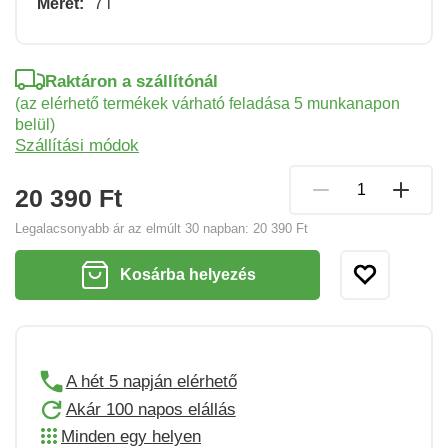
Méret:
7 l
Raktáron a szállítónál
(az elérhető termékek várható feladása 5 munkanapon
belül)
Szállítási módok
20 390 Ft
Legalacsonyabb ár az elmúlt 30 napban:
20 390 Ft
Kosárba helyezés
A hét 5 napján elérhető
Akár 100 napos elállás
Minden egy helyen