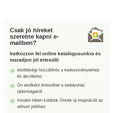
Szendvicstalppal
Indukciós alj
rendelkezik.
piktogram
lézernyomtatással
Kormány és fogantyúk
puha tapintású
Csak jó híreket
felületkezeléssel
szeretne kapni
e-
mailben?
Iratkozzon fel online katalógusunkra és
maradjon jól értesült!
elsőbbségi hozzáférés a kedvezményekhez
és akciókhoz
Ön elsőként értesülhet a webáruház
újdonságairól
minden héten küldünk Önnek új inspirációt az
otthoni jóléthez