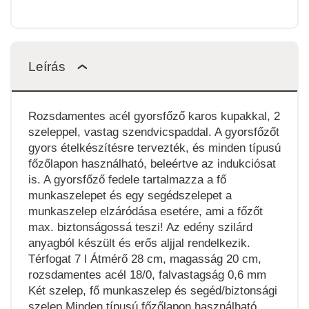
Leírás
Rozsdamentes acél gyorsfőző karos kupakkal, 2
szeleppel, vastag szendvicspaddal. A gyorsfőzőt
gyors ételkészítésre tervezték, és minden típusú
főzőlapon használható, beleértve az indukciósat
is. A gyorsfőző fedele tartalmazza a fő
munkaszelepet és egy segédszelepet a
munkaszelep elzáródása esetére, ami a főzőt
max. biztonságossá teszi! Az edény szilárd
anyagból készült és erős aljjal rendelkezik.
Térfogat 7 l Átmérő 28 cm, magasság 20 cm,
rozsdamentes acél 18/0, falvastagság 0,6 mm
Két szelep, fő munkaszelep és segéd/biztonsági
szelep Minden típusú főzőlapon használható.