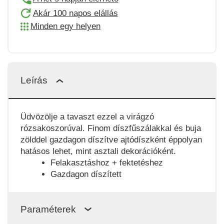
Akár 100 napos elállás
Minden egy helyen
Leírás
Üdvözölje a tavaszt ezzel a virágzó
rózsakoszorúval. Finom díszfűszálakkal és buja
zölddel gazdagon díszítve ajtódíszként éppolyan
hatásos lehet, mint asztali dekorációként.
Felakasztáshoz + fektetéshez
Gazdagon díszített
Paraméterek