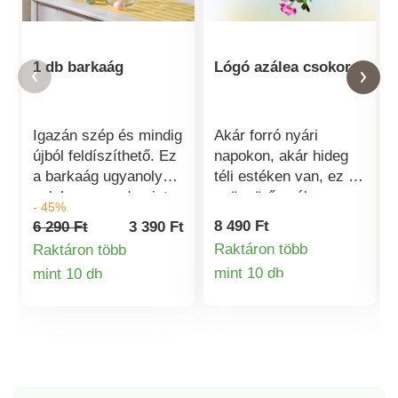
1 db barkaág
Lógó azálea csokor
Igazán szép és mindig
Akár forró nyári
újból feldíszíthető. Ez
napokon, akár hideg
a barkaág ugyanolyan
téli estéken van, ez a
pelyhes marad, mint
gyönyörű azálea
- 45%
az első napon -
mindig teljes
8 490 Ft
6 290 Ft
3 390 Ft
éveken át! A kép
virágzásban lesz. Víz
Raktáron több
Raktáron több
illusztráció és 5
és gondozás nélkül.
mint 10 db
mint 10 db
barkaágat mutat.
Termékinformá
Termékinformációk