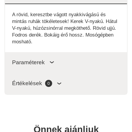
A rövid, keresztbe vágott nyakkivágású és
mintás ruhák tökéletesek! Kerek V-nyakú. Hátul
V-nyakú, húzózsinórral megköthető. Rövid ujjú.
Fodros derék. Bokáig érő hossz. Mosógépben
mosható.
Paraméterek
Értékelések
0
Önnek ajánljuk