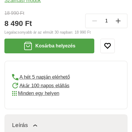
Szállítási módok
18 990 Ft
8 490 Ft
Legalacsonyabb ár az elmúlt 30 napban:
18 990 Ft
Kosárba helyezés
A hét 5 napján elérhető
Akár 100 napos elállás
Minden egy helyen
Leírás