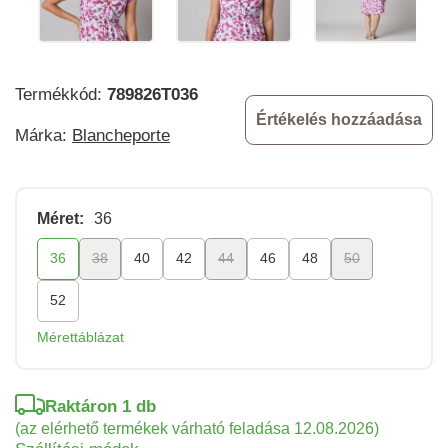
Termékkód:
789826T036
Értékelés hozzáadása
Márka:
Blancheporte
Méret:
36
36
38
40
42
44
46
48
50
52
Mérettáblázat
Raktáron 1 db
(az elérhető termékek várható feladása 12.08.2026)