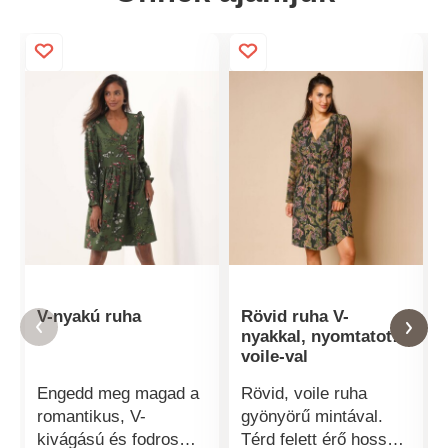
V-nyakú ruha
Rövid ruha V-
nyakkal, nyomtatott
voile-val
Engedd meg magad a
Rövid, voile ruha
romantikus, V-
gyönyörű mintával.
kivágású és fodros
Térd felett érő hossz.