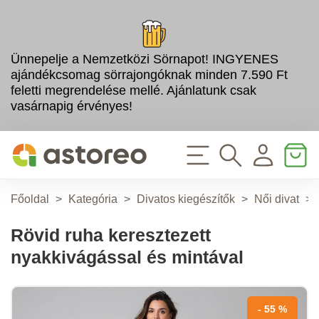
Ünnepelje a Nemzetközi Sörnapot! INGYENES
ajándékcsomag sörrajongóknak minden 7.590 Ft
feletti megrendelése mellé. Ajánlatunk csak
vasárnapig érvényes!
Főoldal
>
Kategória
>
Divatos kiegészítők
>
Női divat
>
Rövid ruha keresztezett
nyakkivágással és mintával
- 55 %