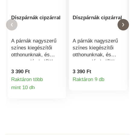
Díszpárnák cipzárral
Díszpárnák cipzárral
A párnák nagyszerű
A párnák nagyszerű
színes kiegészítői
színes kiegészítői
otthonunknak, és
otthonunknak, és
sosem elég belőlük.
sosem elég belőlük.
Kiválóan megfelelnek
Kiválóan megfelelnek
3 390 Ft
3 390 Ft
pihenéshez, vagy akár
pihenéshez, vagy akár
Raktáron több
Raktáron 9 db
Termékinformá
alváshoz is.
alváshoz is.
mint 10 db
Termékinformációk