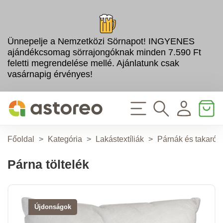
Ünnepelje a Nemzetközi Sörnapot! INGYENES
ajándékcsomag sörrajongóknak minden 7.590 Ft
feletti megrendelése mellé. Ajánlatunk csak
vasárnapig érvényes!
Főoldal
>
Kategória
>
Lakástextíliák
>
Párnák és takarók
Párna töltelék
Újdonságok