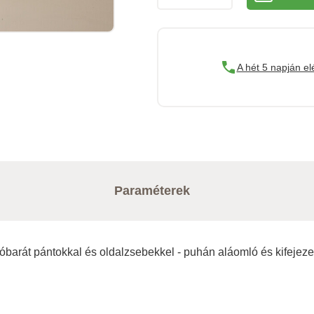
A hét 5 napján el
Paraméterek
óbarát pántokkal és oldalzsebekkel - puhán aláomló és kifejezett