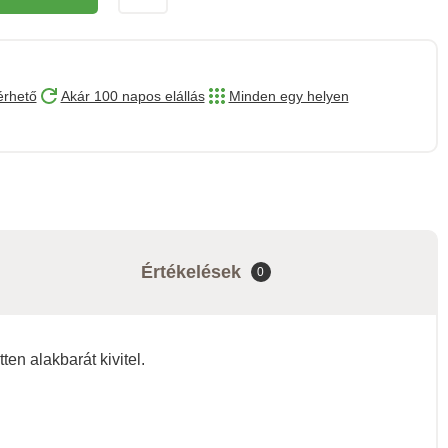
érhető
Akár 100 napos elállás
Minden egy helyen
Értékelések
0
en alakbarát kivitel.