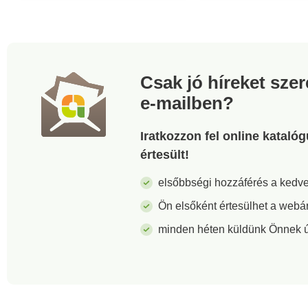
Csak jó híreket sze
e-mailben?
Iratkozzon fel online kataló
értesült!
elsőbbségi hozzáférés a ked
Ön elsőként értesülhet a webá
minden héten küldünk Önnek új 