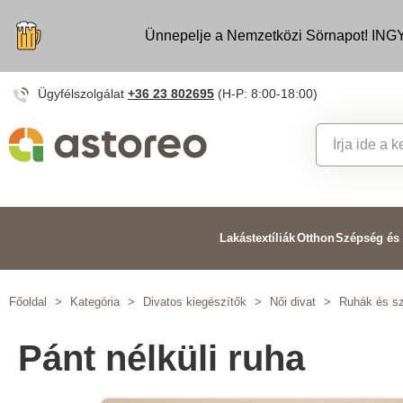
Ünnepelje a Nemzetközi Sörnapot! INGY
Ügyfélszolgálat
+36 23 802695
(H-P: 8:00-18:00)
Lakástextíliák
Otthon
Szépség és
Főoldal
>
Kategória
>
Divatos kiegészítők
>
Női divat
>
Ruhák és s
Pánt nélküli ruha