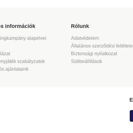
s információk
Rólunk
tingkampány alapelvei
Adatvédelem
Általános szerződési feltétel
lázat
Biztonsági nyilatkozat
nyjáték szabályzatok
Sütibeállítások
s ajánlataink
E