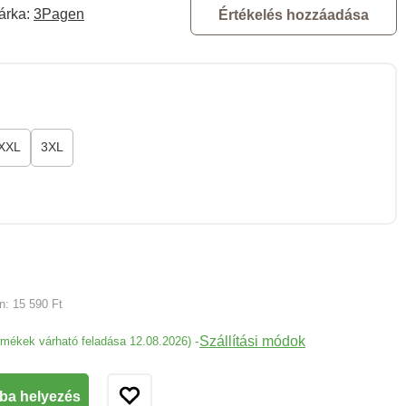
árka:
3Pagen
Értékelés hozzáadása
XXL
3XL
an:
15 590 Ft
Szállítási módok
-
ermékek várható feladása 12.08.2026)
ba helyezés