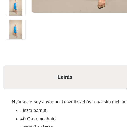
Leírás
Nyárias jersey anyagból készült szellős ruhácska melltart
Tiszta pamut
40°C-on mosható