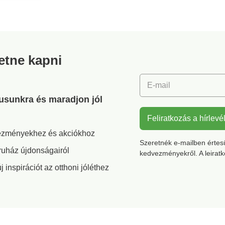
retne kapni
E-mail
gusunkra és maradjon jól
Feliratkozás a hírlevé
vezményekhez és akciókhoz
Szeretnék e-mailben értesül
ruház újdonságairól
kedvezményekről. A leirat
inspirációt az otthoni jóléthez