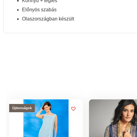
Könnyű + légies
Előnyös szabás
Olaszországban készült
Újdonságok