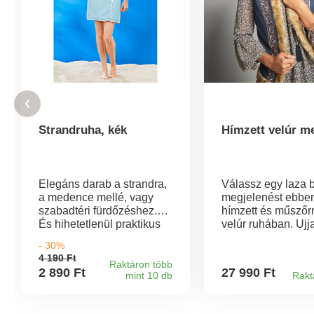
Strandruha, kék
Hímzett velúr m
Elegáns darab a strandra,
Válassz egy laza
a medence mellé, vagy
megjelenést ebbe
szabadtéri fürdőzéshez.
hímzett és műsző
És hihetetlenül praktikus
velúr ruhában. Ujja
"öltözőkabin" az úszás
Egyenes szabású.
- 30%
után. Ez a divatos, pántos
Egyenes alsó szeg
4 190 Ft
"ruha" valóban öltöztet.
Műszőrme szegély 
Raktáron több
2 890 Ft
27 990 Ft
mint 10 db
Rakt
Egyszerűen csak csavarja
nyakkivágáson.
maga köré, majd zárja le a
patentgombbal.