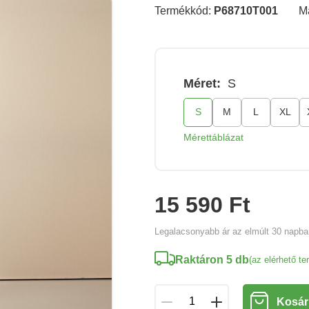
Termékkód:
P68710T001
M
Méret:
S
S
M
L
XL
Mérettáblázat
15 590 Ft
Legalacsonyabb ár az elmúlt 30 napb
Raktáron 5 db
(az elérhető t
Kosár