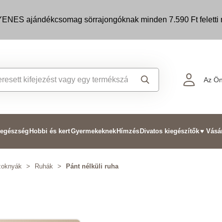
ENES ajándékcsomag sörrajongóknak minden 7.590 Ft feletti m
Az Ön
 egészség
Hobbi és kert
Gyermekeknek
Hímzés
Divatos kiegészítők
♥ Vásá
zoknyák
>
Ruhák
>
Pánt nélküli ruha