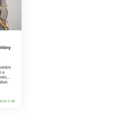
ellény
 bohém
n a
rmés
tlan.
ély.
a teljes
áron 1 db