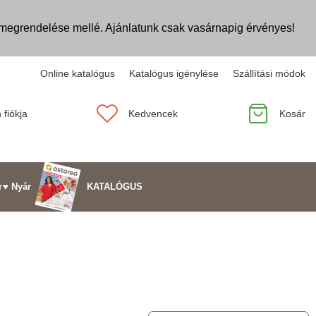
egrendelése mellé. Ajánlatunk csak vasárnapig érvényes!
Online katalógus
Katalógus igénylése
Szállítási módok
 fiókja
Kedvencek
Kosár
KATALÓGUS
r
♥ Nyár