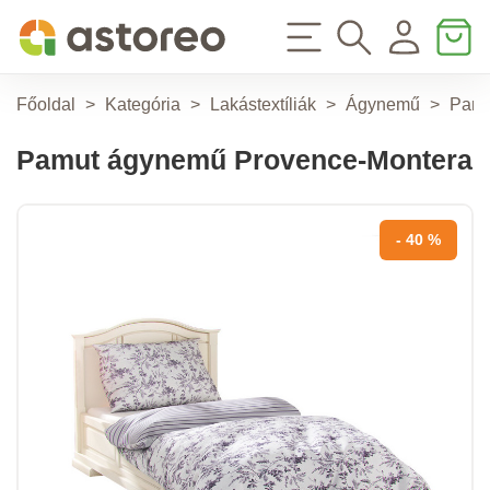
Főoldal
>
Kategória
>
Lakástextíliák
>
Ágynemű
>
Pamu
Pamut ágynemű Provence-Montera
- 40 %