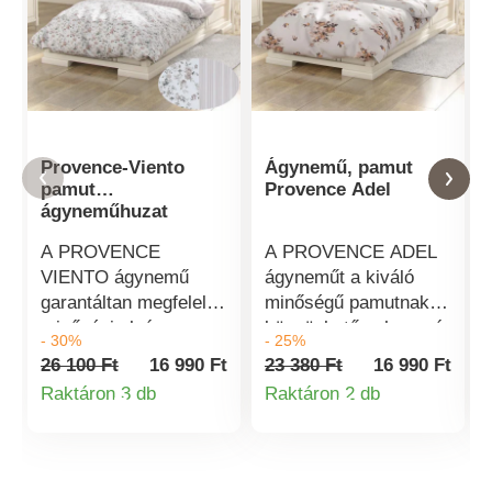
Provence-Viento
Ágynemű, pamut
pamut
Provence Adel
ágyneműhuzat
A PROVENCE
A PROVENCE ADEL
VIENTO ágynemű
ágyneműt a kiváló
garantáltan megfelel a
minőségű pamutnak
minőségi alvás
köszönhetően hosszú
- 30%
- 25%
legigényesebb
élettartam jellemzi. 5-
26 100 Ft
16 990 Ft
23 380 Ft
16 990 Ft
követelményeinek is.
7 cm-es margóval
Raktáron 3 db
Raktáron 2 db
Nagyon puha
varrják. Mosás után
Termékinformációk
Termékinformá
tapintású, és a
az anyag a
minőségi pamutnak
csomagoláson
köszönhetően hosszú
feltüntetett méretre