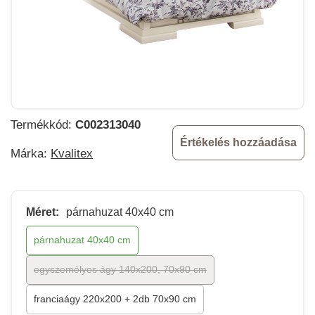
Termékkód:
C002313040
Értékelés hozzáadása
Márka:
Kvalitex
Méret:
párnahuzat 40x40 cm
párnahuzat 40x40 cm
egyszemélyes ágy 140x200, 70x90 cm
franciaágy 220x200 + 2db 70x90 cm