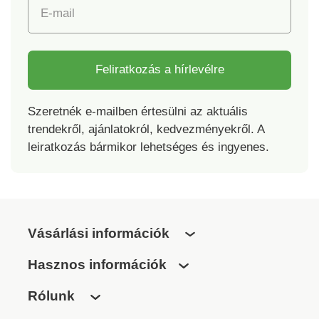
egyszemélyes ágy,
zárható Készült
E-mail
kétszemélyes ágy
Csehországban.
cipzárral zárható
Csehországban
készült
Feliratkozás a hírlevélre
Szeretnék e-mailben értesülni az aktuális
trendekről, ajánlatokról, kedvezményekről. A
leiratkozás bármikor lehetséges és ingyenes.
Vásárlási információk
Hasznos információk
Rólunk