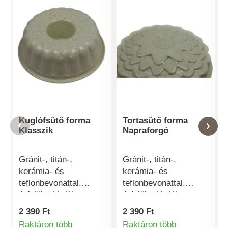
Kuglófsütő forma
Tortasütő forma
Klasszik
Napraforgó
Gránit-, titán-,
Gránit-, titán-,
kerámia- és
kerámia- és
teflonbevonattal.
teflonbevonattal.
A felület kiváló
A felület kiváló
tapadásgátló
tapadásgátló
2 390 Ft
2 390 Ft
tulajdonságú
tulajdonságú
Raktáron több
Raktáron több