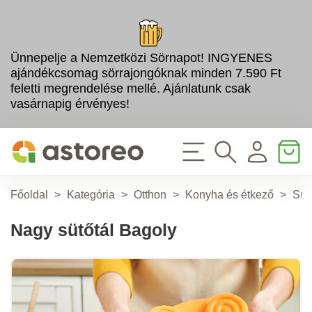
Ünnepelje a Nemzetközi Sörnapot! INGYENES
ajándékcsomag sörrajongóknak minden 7.590 Ft
feletti megrendelése mellé. Ajánlatunk csak
vasárnapig érvényes!
Főoldal
>
Kategória
>
Otthon
>
Konyha és étkező
>
Süt
Nagy sütőtál Bagoly