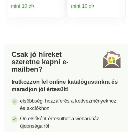
és ellenáll
és ellenáll
mint 10 db
mint 10 db
a karcolásoknak.
a karcolásoknak.
Termékinformációk
Termékinformá
Csak jó híreket
szeretne kapni
e-
mailben?
Iratkozzon fel online katalógusunkra és
maradjon jól értesült!
elsőbbségi hozzáférés a kedvezményekhez
és akciókhoz
Ön elsőként értesülhet a webáruház
újdonságairól