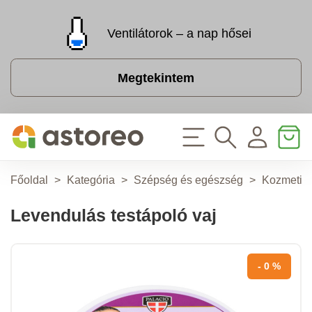
Ventilátorok – a nap hősei
Megtekintem
Főoldal
>
Kategória
>
Szépség és egészség
>
Kozmetik
Levendulás testápoló vaj
- 0 %