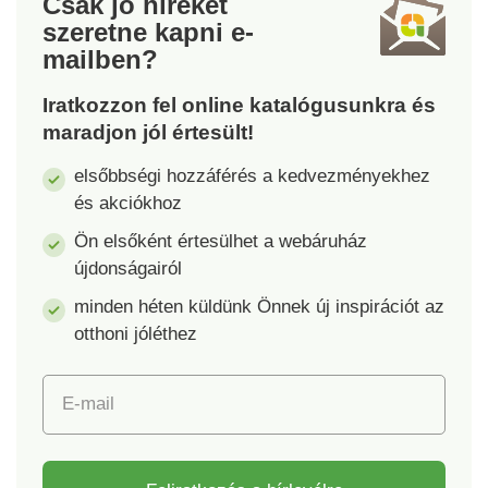
Csak jó híreket
szeretne kapni
e-
mailben?
Iratkozzon fel online katalógusunkra és
maradjon jól értesült!
elsőbbségi hozzáférés a kedvezményekhez
és akciókhoz
Ön elsőként értesülhet a webáruház
újdonságairól
minden héten küldünk Önnek új inspirációt az
otthoni jóléthez
E-mail