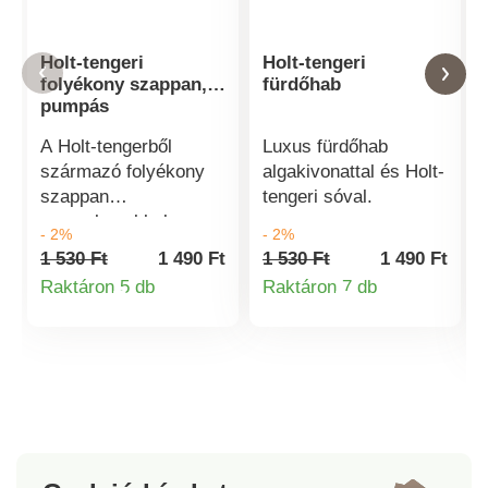
Holt-tengeri
Holt-tengeri
folyékony szappan,
fürdőhab
pumpás
A Holt-tengerből
Luxus fürdőhab
származó folyékony
algakivonattal és Holt-
szappan
tengeri sóval.
nyomelemekkel
- 2%
- 2%
regenerálja a bőrt, és
1 530 Ft
1 490 Ft
1 530 Ft
1 490 Ft
a legkiválóbb ápolást
Raktáron 5 db
Raktáron 7 db
nyújtja kezének.
Termékinformációk
Termékinformá