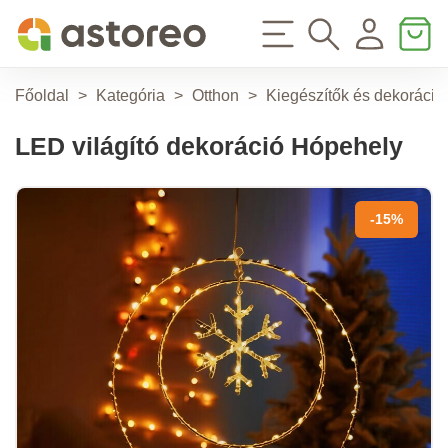
Főoldal
>
Kategória
>
Otthon
>
Kiegészítők és dekoráció
LED világító dekoráció Hópehely
-15%