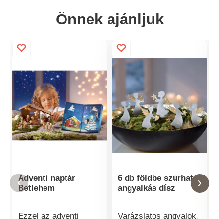
Önnek ajánljuk
Adventi naptár
6 db földbe szúrható
Betlehem
angyalkás dísz
Ezzel az adventi
Varázslatos angyalok,