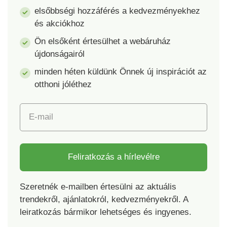
Anyaga: fa, műkő,
elsőbbségi hozzáférés a kedvezményekhez
papír. Mérete 10 x 13
és akciókhoz
x 26 cm; a figurák M:
5 cm.
Ön elsőként értesülhet a webáruház
újdonságairól
minden héten küldünk Önnek új inspirációt az
otthoni jóléthez
E-mail
Feliratkozás a hírlevélre
Szeretnék e-mailben értesülni az aktuális
trendekről, ajánlatokról, kedvezményekről. A
leiratkozás bármikor lehetséges és ingyenes.