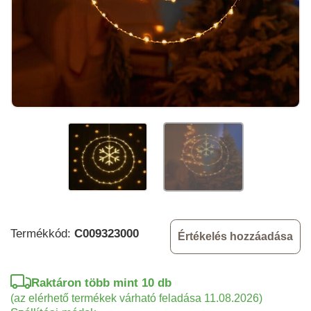
Termékkód:
C009323000
Értékelés hozzáadása
Raktáron több mint 10 db
(az elérhető termékek várható feladása 11.08.2026)