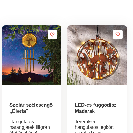
Szolár szélcsengő
LED-es függődísz
„Életfa"
Madarak
Hangulatos:
Teremtsen
harangjáték filigrán
hangulatos légkört
életfával és 4
ezzel a bájos,