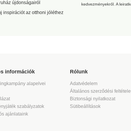
ceruzaelemmel
11 x 32 cm.
ruház újdonságairól
kedvezményekről. A leirat
működik (nem
inspirációt az otthoni jóléthez
tartozék).
s információk
Rólunk
tingkampány alapelvei
Adatvédelem
Általános szerződési feltétel
lázat
Biztonsági nyilatkozat
nyjáték szabályzatok
Sütibeállítások
s ajánlataink