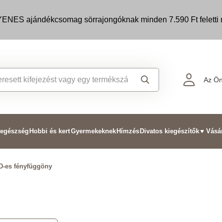
ENES ajándékcsomag sörrajongóknak minden 7.590 Ft feletti m
Az Ön
 egészség
Hobbi és kert
Gyermekeknek
Hímzés
Divatos kiegészítők
♥ Vásá
D-es fényfüggöny