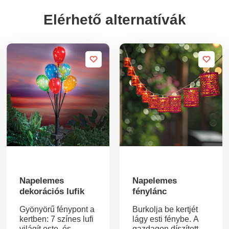
Elérhető alternatívák
Napelemes
Napelemes
dekorációs lufik
fénylánc
Gyönyörű fénypont a
Burkolja be kertjét
kertben: 7 színes lufi
lágy esti fénybe. A
világít este, és
gazdagon díszített