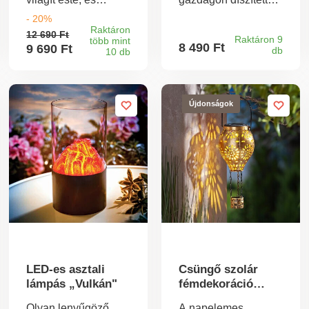
varázslatos
fém lámpások
- 20%
hangulatot teremt.
nappal energiát
Raktáron
12 690 Ft
tárolnak, este pedig
Raktáron 9
több mint
8 490 Ft
9 690 Ft
db
10 db
varázslatos
hangulatot
teremtenek. Meleg
fehér folyamatos
vagy villogó fényű
Újdonságok
változatban
kaphatók.
Napelemes
meghajtás. 10
lámpás meleg fehér
fénnyel. Gazdagon
díszített, fém
lámpások.
Időjárásálló.
LED-es asztali
Csüngő szolár
lámpás „Vulkán"
fémdekoráció
Hőlégballon
Olyan lenyűgöző,
A napelemes