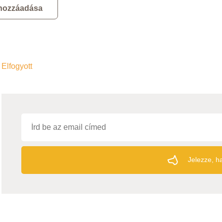
 hozzáadása
Elfogyott
Jelezze, ha