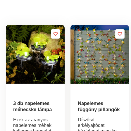
3 db napelemes
Napelemes
méhecske lámpa
függöny pillangók
Ezek az aranyos
Díszítsd
napelemes méhek
erkélyajtódat,
kellemes hangulatot
házfaladat vagy kerti