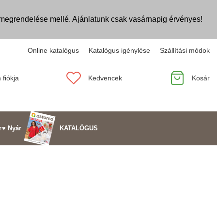
egrendelése mellé. Ajánlatunk csak vasárnapig érvényes!
Online katalógus
Katalógus igénylése
Szállítási módok
 fiókja
Kedvencek
Kosár
KATALÓGUS
r
♥ Nyár