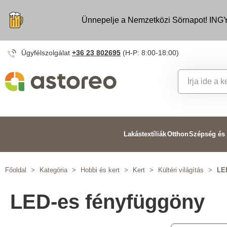
Ünnepelje a Nemzetközi Sörnapot! INGY
Ügyfélszolgálat
+36 23 802695
(H-P: 8:00-18:00)
Lakástextíliák
Otthon
Szépség és
Főoldal
>
Kategória
>
Hobbi és kert
>
Kert
>
Kültéri világítás
>
LE
LED-es fényfüggöny