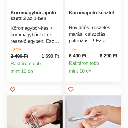
Körömágybőr-ápoló
Körömápoló készlet
szett 3 az 1-ben
Rövidítés, reszelés,
Körömágybőr-kés +
marás, csiszolás,
körömágybőr-toló +
polírozás...! Ez a
reszelő egyben. Ezzel
praktikus, újratölthető
a professzionális
- 3%
- 30%
készülék 5 különböző
eszközzel kétszeres
6 490 Ft
6 290 Ft
2 490 Ft
1 690 Ft
tartozékkal mindent
vagy háromszoros
Raktáron több
Raktáron több
tud. Segítségével profi
ápolást kap, és
mint 10 db
mint 10 db
Termékinformá
módon ápolhatja
Termékinformációk
megspórolhatja a
körmeit és lábkörmeit
drága
- mindenféle
manikűrköltséget. 1
erőfeszítés és
eszköz - 3 funkció.
idegesítő kábelek
Kés a felesleges
nélkül.
körömágybőr
eltávolításához.
Pálcika a
körömágybőr