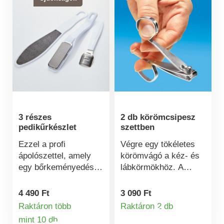
3 részes
2 db körömcsipesz
pedikűrkészlet
szettben
Ezzel a profi
Végre egy tökéletes
ápolószettel, amely
körömvágó a kéz- és
egy bőrkeményedés-
lábkörmökhöz. A
vágóból és egy durva
praktikus ollós
fémreszelőből áll,
nyélnek köszönhetően
4 490 Ft
3 090 Ft
könnyedén
könnyen kézben
Raktáron több
Raktáron 2 db
Termékinformá
eltávolíthatja a lábán
tartható, anélkül, hogy
mint 10 db