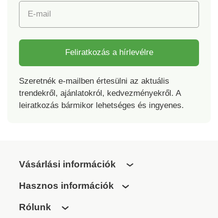
parfümök és étrend-
E-mail
kiegészítők esetében
kizárt a termékcsere
lehetősége.
Feliratkozás a hírlevélre
Szeretnék e-mailben értesülni az aktuális
trendekről, ajánlatokról, kedvezményekről. A
leiratkozás bármikor lehetséges és ingyenes.
Vásárlási információk
Hasznos információk
Rólunk