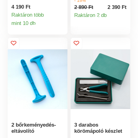
- 15%
Ideálisak korlátozott
kezében! Segítségével
4 190 Ft
2 890 Ft
2 390 Ft
mozgásképességű
még a súlyosan
Raktáron több
Raktáron 2 db
Termékinformá
vagy csökkent fogási
megvastagodott vagy
mint 10 db
Termékinformációk
erősségű emberek
benőtt kéz- és
számára.
lábkörmöket is
könnyedén levághatja.
2 bőrkeményedés-
3 darabos
eltávolító
körömápoló készlet