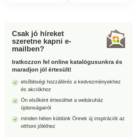
és újrafelhasználható.
körömerősítője -
Gél töltetű, hidratáló.
teafaolajjal és valódi
Légáteresztő anyag.
gyémántporral.
Java.
Egyszerűen csak
vigye fel a körmökre a
Csak jó híreket
beépített ecsettel,
szeretne kapni
e-
akár a körömlakkot.
mailben?
Megbízhatóan erősíti
a vékony és törékeny
Iratkozzon fel online katalógusunkra és
körmöket. Erősíti és
maradjon jól értesült!
ápolja a körmöket.
Ideális a hosszú
elsőbbségi hozzáférés a kedvezményekhez
körmökhöz. Értékes
és akciókhoz
összetevőkkel.
Ön elsőként értesülhet a webáruház
Könnyen használható.
Németországban
újdonságairól
készült. Kérjük, vegye
minden héten küldünk Önnek új inspirációt az
figyelembe, hogy
otthoni jóléthez
higiéniai okokból a
kozmetikai termékek,