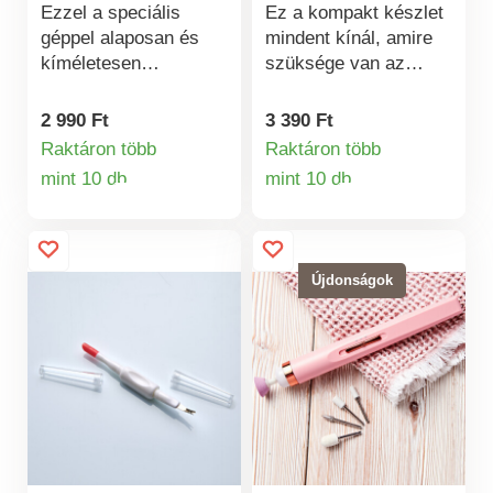
Ezzel a speciális
Ez a kompakt készlet
géppel alaposan és
mindent kínál, amire
kíméletesen
szüksége van az
távolíthatja el a
útközben és otthon is
bőrkeményedéseket.
ápolt körmökhöz.
2 990 Ft
3 390 Ft
Kényelmesen
Tartalmaz egy
Raktáron több
Raktáron több
illeszkedik a kézbe,
szögletes
mint 10 db
mint 10 db
Termékinformációk
Termékinformá
és védi a sérülésekkel
körömcsipeszt a
szemben.
precíz vágáshoz, egy
reszelőt és egy
speciális szerszámot.
Újdonságok
Ideális vastag vagy
nehezen hozzáférhető
körmökhöz. Vastag
lábkörmökhöz is.
Utazáshoz is. 3
részes. Java.