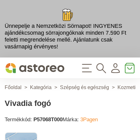
Ünnepelje a Nemzetközi Sörnapot! INGYENES
ajándékcsomag sörrajongóknak minden 7.590 Ft
feletti megrendelése mellé. Ajánlatunk csak
vasárnapig érvényes!
Főoldal
>
Kategória
>
Szépség és egészség
>
Kozmetik
Vivadia fogó
Termékkód:
P57068T000
Márka:
3Pagen