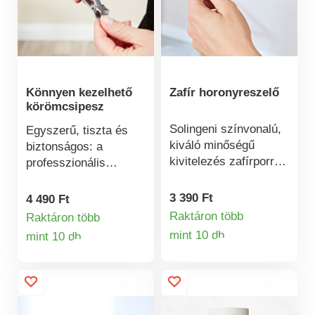
lenyomásához.
Körömreszelő a
körmök rövidítéséhez.
Könnyen kezelhető
Zafír horonyreszelő
körömcsipesz
Solingeni színvonalú,
Egyszerű, tiszta és
kiváló minőségű
biztonságos: a
kivitelezés zafírporral.
professzionális
A durva szemcsék
körömvágó precízen
kíméletesen formára
formázza a durva és
3 390 Ft
4 490 Ft
reszelik körmeit. A
kemény körmöket is.
Raktáron több
Raktáron több
finom szemcsék
Széles, a köröm
mint 10 db
mint 10 db
Termékinformá
tökéletesen kisimítják
Termékinformációk
alakjához igazított
a széleket. A
penge és
lekerekített és
csúszásgátló
ergonomikusan
fogantyú. Arthritis
kialakított reszelő
esetén is könnyen