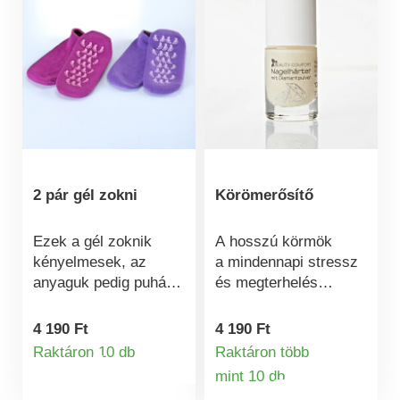
csúszásmentesen
használható.
használható, még
Robusztus és éles.
duzzadt vagy ízületi
Ívelt penge. Durva
gyulladásos kézzel is.
körmökhöz.
Alkalmas a
Biztonságos fogás.
légitársaságok
kézipoggyászába is.
2 pár gél zokni
Körömerősítő
Ezek a gél zoknik
A hosszú körmök
kényelmesek, az
a mindennapi stressz
anyaguk pedig puhává
és megterhelés
és rugalmassá teszi a
ellenére is lehetnek
bőröd. Légáteresztő
ápoltak és
4 190 Ft
4 190 Ft
pamutanyag, puha gél
egészségesek.
Raktáron 10 db
Raktáron több
Termékinformációk
béléssel kombinálva.
Tippünk: a Beauty
mint 10 db
Termékinformá
Mosógépben mosható
Comfort