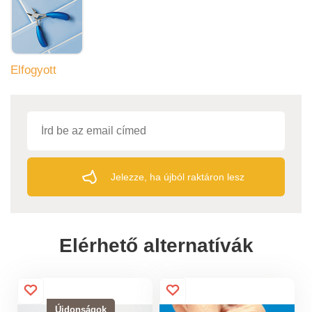
Elfogyott
Jelezze, ha újból raktáron lesz
Elérhető alternatívák
Újdonságok