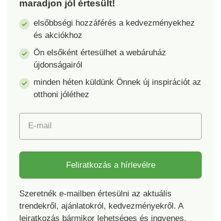
maradjon jól értesült!
kiüríthető A
Tartalom nélkül
karbantartás
szállítjuk.
elsőbbségi hozzáférés a kedvezményekhez
egyszerű, a cseppfogó
és akciókhoz
tálca mosogatógépben
is mosható A
Ön elsőként értesülhet a webáruház
tisztításhoz nem
újdonságairól
javasoljuk éles
minden héten küldünk Önnek új inspirációt az
tárgyak használatát!
otthoni jóléthez
E-mail
Feliratkozás a hírlevélre
Szeretnék e-mailben értesülni az aktuális
trendekről, ajánlatokról, kedvezményekről. A
leiratkozás bármikor lehetséges és ingyenes.