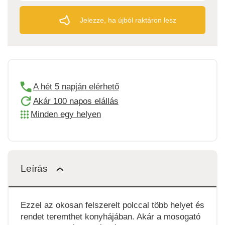
Jelezze, ha újból raktáron lesz
A hét 5 napján elérhető
Akár 100 napos elállás
Minden egy helyen
Leírás
Ezzel az okosan felszerelt polccal több helyet és
rendet teremthet konyhájában. Akár a mosogató