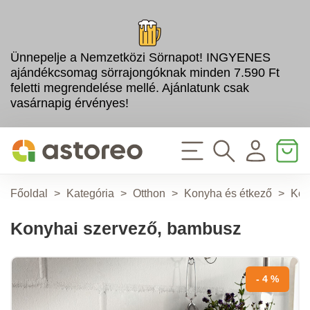
Ünnepelje a Nemzetközi Sörnapot! INGYENES
ajándékcsomag sörrajongóknak minden 7.590 Ft
feletti megrendelése mellé. Ajánlatunk csak
vasárnapig érvényes!
Főoldal
>
Kategória
>
Otthon
>
Konyha és étkező
>
Kon
Konyhai szervező, bambusz
- 4 %