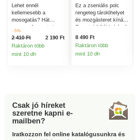
Lehet ennél
Ez a zseniális polc
kellemesebb a
rengeteg tárolóhelyet
mosogatás? Hát
és mozgásteret kínál.
persze. Az osztott
Egy stabil fiókkal és 4
- 5%
evőeszköz-leeresztő a
akasztókampóval
8 490 Ft
2 410 Ft
2 190 Ft
megfelelő segítő a
rendelkezik, így a
Raktáron több
Raktáron több
mosogató rendben
készleteket,
mint 10 db
mint 10 db
tartásához. Anyaga
tisztítószereket,
Termékinformá
Termékinformációk
műanyag Méretek: 45
kozmetikumokat stb.
x 37 x 8 cm A
könnyen elérhető
rekeszekbe akár 12
közelségben tartja -
tányér is elfér, két
anélkül, hogy rámolnia
rekesz az
kellene. Ugyanilyen
evőeszközöknek és
praktikus a
Csak jó híreket
egy külön rekesz a
munkalapon és a
szeretne kapni
e-
mosott csészéknek és
konyhaszekrényben,
mailben?
tányéroknak. A
mint a mosogató vagy
csepegtető tálca
a mosdókagyló alatt, a
Iratkozzon fel online katalógusunkra és
különálló és könnyen
fürdőszobában.