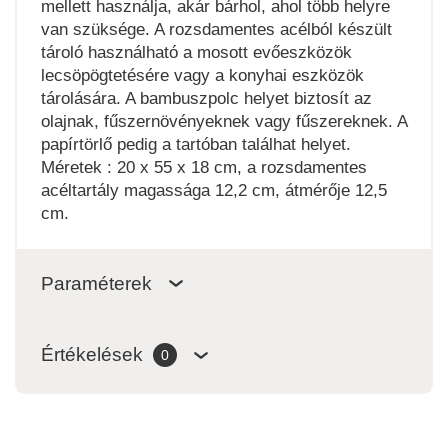
mellett használja, akár bárhol, ahol több helyre
van szüksége. A rozsdamentes acélból készült
tároló használható a mosott evőeszközök
lecsöpögtetésére vagy a konyhai eszközök
tárolására. A bambuszpolc helyet biztosít az
olajnak, fűszernövényeknek vagy fűszereknek. A
papírtörlő pedig a tartóban találhat helyet.
Méretek : 20 x 55 x 18 cm, a rozsdamentes
acéltartály magassága 12,2 cm, átmérője 12,5
cm.
Paraméterek
Értékelések
0