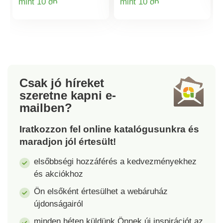
mint 10 db
mint 10 db
megerősítheti a fa,
rendelkezik.
Termékinformációk
Termékinformá
MDF vagy forgácslap
Rögzítőanyag
polcokat. Még
mellékelve. Tartalom
tapasztalatlanok
nélkül szállítjuk.
számára is
felhasználóbarát.
Csak jó híreket
szeretne kapni
e-
mailben?
Iratkozzon fel online katalógusunkra és
maradjon jól értesült!
elsőbbségi hozzáférés a kedvezményekhez
és akciókhoz
Ön elsőként értesülhet a webáruház
újdonságairól
minden héten küldünk Önnek új inspirációt az