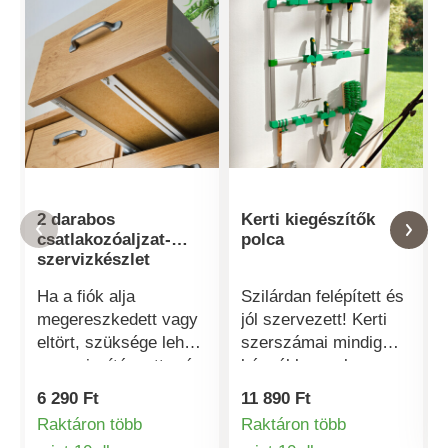
2 darabos
Kerti kiegészítők
csatlakozóaljzat-
polca
szervizkészlet
Ha a fiók alja
Szilárdan felépített és
megereszkedett vagy
jól szervezett! Kerti
eltört, szüksége lehet
szerszámai mindig
erre a javítószettre és
kéznél lesznek ezen a
a csavarhúzóra. Ezzel
sokoldalú polcon,
6 290 Ft
11 890 Ft
egyszerűen, gyorsan
amely 6 kampóval és
Raktáron több
Raktáron több
és szakszerűen
8 állítható tartóval