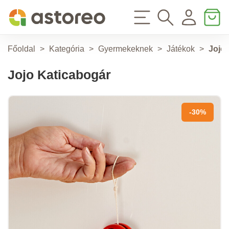
Főoldal
>
Kategória
>
Gyermekeknek
>
Játékok
>
Jojo
Jojo Katicabogár
-30%