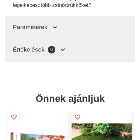
legelképesztőbb zsinórtrükköket?
Paraméterek
Értékelések
0
Önnek ajánljuk