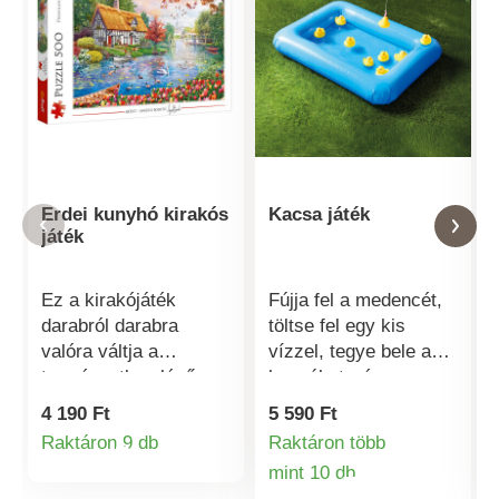
Erdei kunyhó kirakós
Kacsa játék
játék
Ez a kirakójáték
Fújja fel a medencét,
darabról darabra
töltse fel egy kis
valóra váltja a
vízzel, tegye bele a
természetben lévő
kacsákat - és
házikóról szőtt álmát.
kezdődhet is a
4 190 Ft
5 590 Ft
500 darab.
horgászverseny! 2
Raktáron 9 db
Raktáron több
Termékinformációk
mágneses
mint 10 db
horgászbottal és 9
Termékinformá