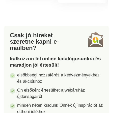
bájos kacsával.
Nagyszerű
szórakozás és remek
elfoglaltság akár a
legkisebbeknek is. 3
éves kortól.
Csak jó híreket
szeretne kapni
e-
mailben?
Iratkozzon fel online katalógusunkra és
maradjon jól értesült!
elsőbbségi hozzáférés a kedvezményekhez
és akciókhoz
Ön elsőként értesülhet a webáruház
újdonságairól
minden héten küldünk Önnek új inspirációt az
otthoni jóléthez