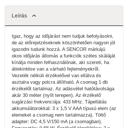
Leírás
Igaz, hogy az időjárást nem tudjuk befolyásolni,
de az előrejelzéseknek köszönhetően nagyon jól
igazodni tudunk hozzá. A SENCOR márkájú
okos időjárás állomás a funkciók széles skáláját
kínálja minden felhasználónak, aki szereti, ha
áttekintése van a várható fejleményekről.
Vezeték nélküli érzékelővel van ellátva és
asztalra vagy polcra állítható. A csomag 1 db
érzékelőt tartalmaz. Az adásvétel hatótávolsága
akár 30 méter (nyílt terepen). Az érzékelő
sugárzási frekvenciája: 433 MHz. Tápellátás
akkumulátorokkal: 3 x 1,5 V AAA típusú elem (az
elemeket a csomag nem tartalmazza). Töltő
adapter: DC 4,5 V/150 mA (a csomagban).