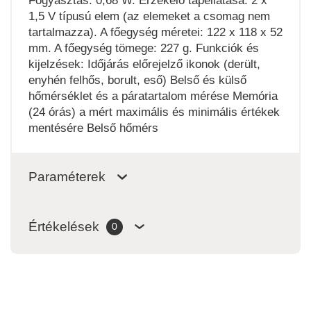
Fogyasztás: 0,68 W. Érzékelő tápellátása: 2 x
1,5 V típusú elem (az elemeket a csomag nem
tartalmazza). A főegység méretei: 122 x 118 x 52
mm. A főegység tömege: 227 g. Funkciók és
kijelzések: Időjárás előrejelző ikonok (derült,
enyhén felhős, borult, eső) Belső és külső
hőmérséklet és a páratartalom mérése Memória
(24 órás) a mért maximális és minimális értékek
mentésére Belső hőmérs
Paraméterek
Értékelések
0