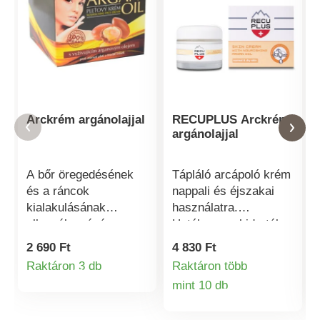
Arckrém argánolajjal
RECUPLUS Arckrém
argánolajjal
A bőr öregedésének
Tápláló arcápoló krém
és a ráncok
nappali és éjszakai
kialakulásának
használatra.
ellensúlyozására,
Hatékonyan hidratál
normál és száraz
és ellensúlyozza az
2 690 Ft
4 830 Ft
bőrre. Nappali és
öregedési folyamatot.
Raktáron 3 db
Raktáron több
Termékinformációk
éjszakai arcápoló
Elősegíti a sejtek
mint 10 db
krém. Az argánolaj
oxigénellátását és
Termékinformá
támogatja a sejtek
biztosítja a bőr