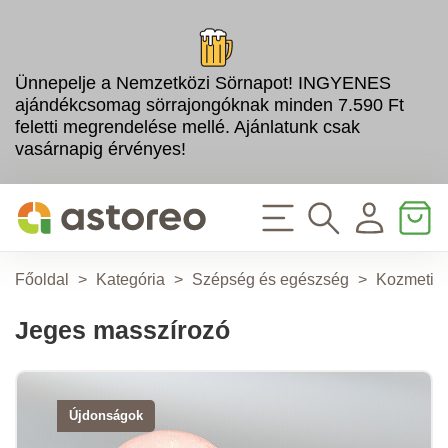
Ünnepelje a Nemzetközi Sörnapot! INGYENES
ajándékcsomag sörrajongóknak minden 7.590 Ft
feletti megrendelése mellé. Ajánlatunk csak
vasárnapig érvényes!
Főoldal
>
Kategória
>
Szépség és egészség
>
Kozmetik
Jeges masszírozó
Újdonságok