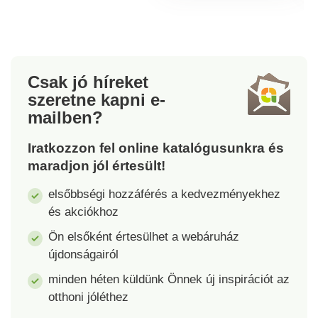
oxigénellátását,
rugalmasságát és
biztosítja a bőr
selymességét.
feszességét és
Feszesíti a
bársonyos
kontúrokat, kisimítja a
selymességét. Nagy
ráncokat és
Csak jó híreket
mennyiségű telítetlen
megakadályozza azok
szeretne kapni
e-
zsírsav, E-, A- és F-
erősebb megjelenését.
mailben?
vitamin tartalmának
Nagy arányban
köszönhetően
tartalmaz telítetlen
Iratkozzon fel online katalógusunkra és
megelőző hatással
zsírsavakat, valamint
maradjon jól értesült!
lehet a ráncok
A-, E- és F-vitamint.
kialakulására,
Normál és száraz
elsőbbségi hozzáférés a kedvezményekhez
hidratálja a bőrt és
bőrre ajánlott.
és akciókhoz
ellensúlyozza annak
öregedési folyamatát.
Ön elsőként értesülhet a webáruház
újdonságairól
minden héten küldünk Önnek új inspirációt az
otthoni jóléthez