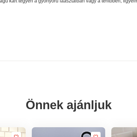
agu kárt tegyen a gyönyörű faasztalban vagy a terítőben, figyelm
Önnek ajánljuk