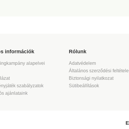
s információk
Rólunk
tingkampány alapelvei
Adatvédelem
Általános szerződési feltétel
lázat
Biztonsági nyilatkozat
nyjáték szabályzatok
Sütibeállítások
s ajánlataink
E