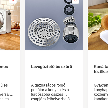
omos
Levegőztető és szűrő
Kanálta
főzőka
sú és
A gazdaságos forgó
Gyakran
perlátor a konyha és a
konyhap
verzális
fürdőszoba összes
közben?
entes
csapjára felhelyezhető.
kanáltar
Könnyen felcsavarható -
marad ti