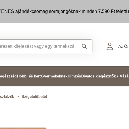
ENES ajándékcsomag sörrajongóknak minden 7.590 Ft feletti m
Az Ön
 egészség
Hobbi és kert
Gyermekeknek
Hímzés
Divatos kiegészítők
♥ Vásá
eszközök
>
Szigetelőbetét