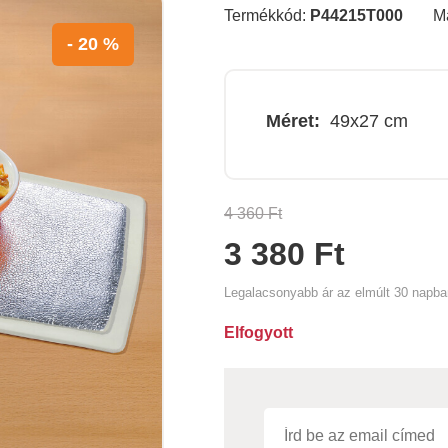
Termékkód:
P44215T000
M
- 20 %
Méret:
49x27 cm
4 360 Ft
3 380 Ft
Legalacsonyabb ár az elmúlt 30 napb
Elfogyott