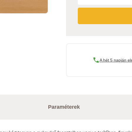
A hét 5 napján el
Paraméterek