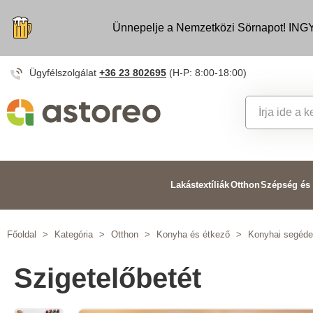
Ünnepelje a Nemzetközi Sörnapot! INGY
Ügyfélszolgálat
+36 23 802695
(H-P: 8:00-18:00)
Lakástextíliák
Otthon
Szépség és
Főoldal
>
Kategória
>
Otthon
>
Konyha és étkező
>
Konyhai segéd
Szigetelőbetét