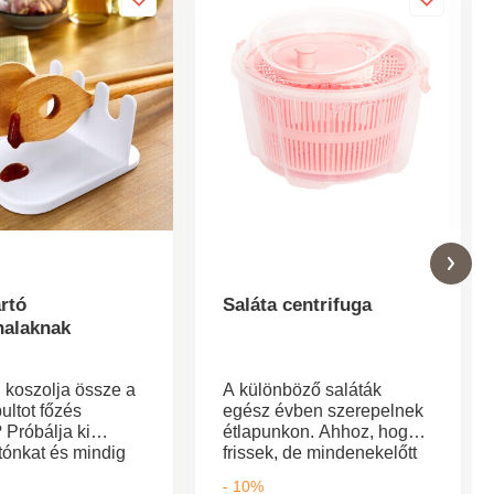
rtó
Saláta centrifuga
nalaknak
 koszolja össze a
A különböző saláták
ultot főzés
egész évben szerepelnek
 Próbálja ki
étlapunkon. Ahhoz, hogy
tónkat és mindig
frissek, de mindenekelőtt
szta tányérja.
jó ízűek maradjanak, meg
- 10%