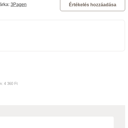
árka:
3Pagen
Értékelés hozzáadása
an:
4 360 Ft