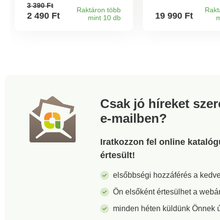
munkalapot a
fokozatmentesen ál
3 390 Ft
nedvesedéstől és rendben
akár 15 mm-es vá
Raktáron több
Rakt
2 490 Ft
19 990 Ft
mint 10 db
m
tartja a konyhát. dekoratív
szélességgel. Pon
és praktikus. Vízleeresztő
vágja a kenyeret, 
tálca. Letakarja a
sajtot, húst stb.
szivacsot. Higiénikusan
Pillanatkapcsolóva
mosható.
ujjvédővel ellátott
maradéktartóval a
biztonságos munk
érdekében. Stabil,
csúszásmentes láb
Csak jó híreket sze
e-mailben?
Iratkozzon fel online kataló
értesült!
elsőbbségi hozzáférés a ked
Ön elsőként értesülhet a webá
minden héten küldünk Önnek új 