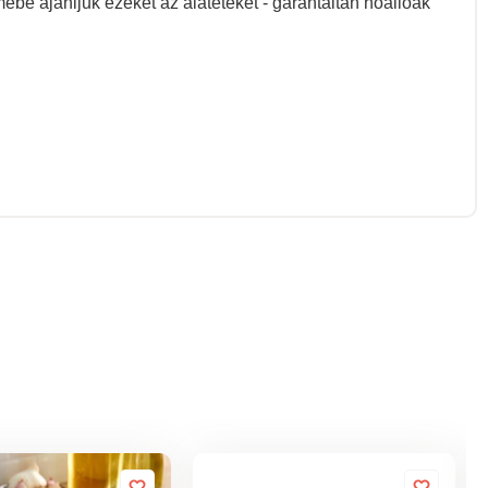
ébe ajánljuk ezeket az alátéteket - garantáltan hőállóak