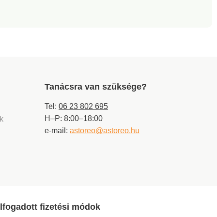
térfogata 4,4 L. -
Tökéletesen eltávolítja a
felesleges vizet Alkalmas
salátalevelekhez,
különböző zöldségekhez,
spenóthoz,
fűszernövényekhez, zöld
levelekhez és
gyümölcsökhöz
Tanácsra van szüksége?
Kényelmes működés,
könnyű karbantartás és
tisztítás
Tel:
06 23 802 695
H–P: 8:00–18:00
ek
e-mail:
astoreo@astoreo.hu
lfogadott fizetési módok