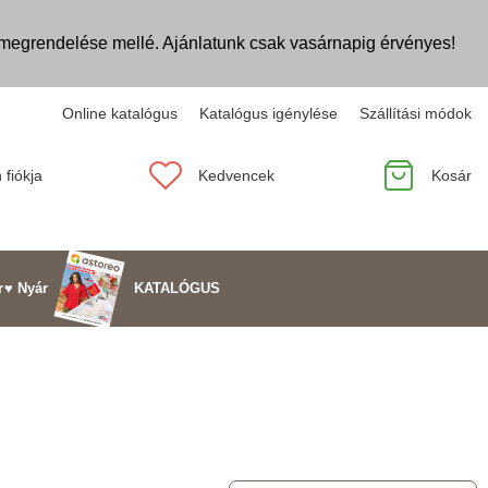
egrendelése mellé. Ajánlatunk csak vasárnapig érvényes!
Online katalógus
Katalógus igénylése
Szállítási módok
 fiókja
Kedvencek
Kosár
KATALÓGUS
r
♥ Nyár