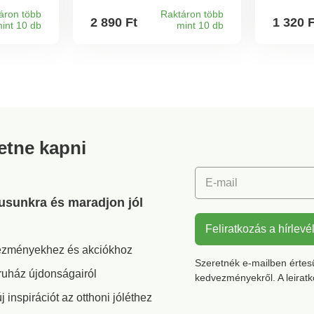
lítható,
szerszám nélkül.
gási
áron több
Raktáron több
2 890 Ft
1 320 
int 10 db
mint 10 db
tosan
kolbászt,
l és
avégzés
akkal.
retne kapni
E-mail
gusunkra és maradjon jól
Feliratkozás a hírlevé
vezményekhez és akciókhoz
Szeretnék e-mailben értesül
ruház újdonságairól
kedvezményekről. A leirat
inspirációt az otthoni jóléthez