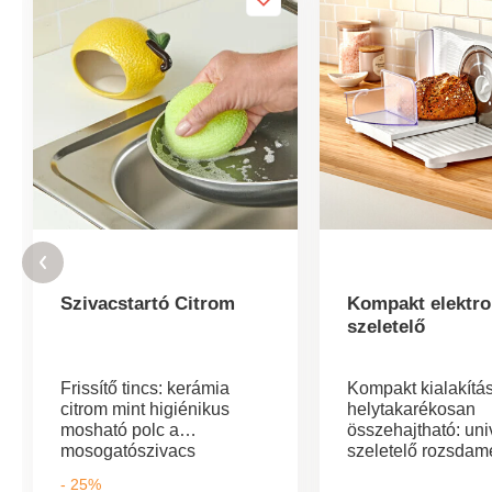
Szivacstartó Citrom
Kompakt elektr
szeletelő
Frissítő tincs: kerámia
Kompakt kialakítá
citrom mint higiénikus
helytakarékosan
mosható polc a
összehajtható: uni
mosogatószivacs
szeletelő rozsdam
szárításához. Megvédi a
acél pengével és
- 25%