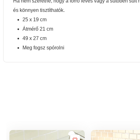
Ha nem szeretné, hogy a forró leves vagy a sütőben sült r
és könnyen tisztíthatók.
25 x 19 cm
Átmérő 21 cm
49 x 27 cm
Meg fogsz spórolni