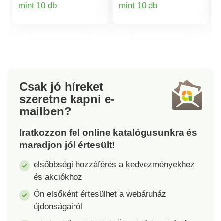
mint 10 db
mint 10 db
bármilyen csuklóhoz
Termékinformációk
Termékinformá
alkalmazkodik.
Elegáns dizájn.
Vintage dizájn.
Változtatható
húzózsinórral ellátott
szíj.
Csak jó híreket
szeretne kapni
e-
mailben?
Iratkozzon fel online katalógusunkra és
maradjon jól értesült!
elsőbbségi hozzáférés a kedvezményekhez
és akciókhoz
Ön elsőként értesülhet a webáruház
újdonságairól