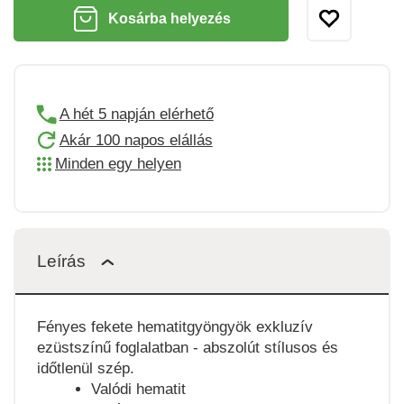
Kosárba helyezés
A hét 5 napján elérhető
Akár 100 napos elállás
Minden egy helyen
Leírás
Fényes fekete hematitgyöngyök exkluzív
ezüstszínű foglalatban - abszolút stílusos és
időtlenül szép.
Valódi hematit