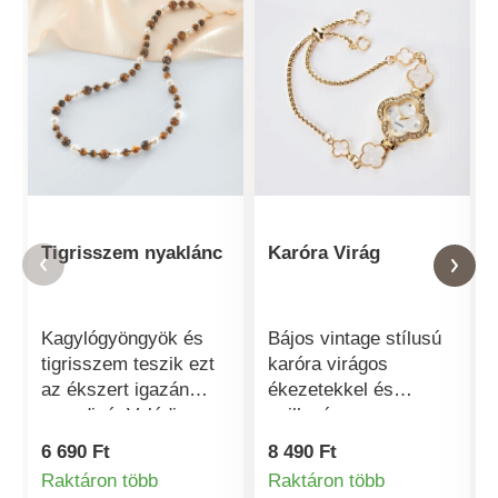
Tigrisszem nyaklánc
Karóra Virág
Kagylógyöngyök és
Bájos vintage stílusú
tigrisszem teszik ezt
karóra virágos
az ékszert igazán
ékezetekkel és
egyedivé. Valódi
csillogó
kagylógyöngyök.
strasszkövekkel -
6 690 Ft
8 490 Ft
Minden darab egyedi.
egyszerre játékos és
Raktáron több
Raktáron több
Amélie di Santi.
elegáns. A finom szíj