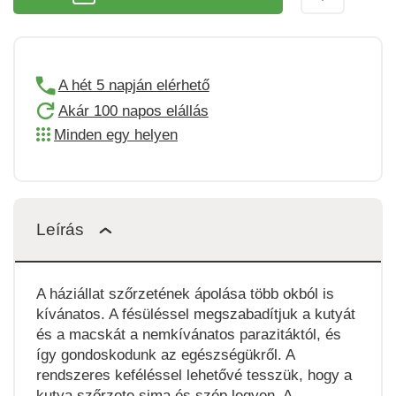
A hét 5 napján elérhető
Akár 100 napos elállás
Minden egy helyen
Leírás
A háziállat szőrzetének ápolása több okból is
kívánatos. A fésüléssel megszabadítjuk a kutyát
és a macskát a nemkívánatos parazitáktól, és
így gondoskodunk az egészségükről. A
rendszeres keféléssel lehetővé tesszük, hogy a
kutya szőrzete sima és szép legyen. A