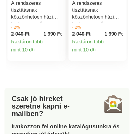
A rendszeres
A rendszeres
tisztításnak
tisztításnak
köszönhetően házi
köszönhetően házi
kedvence szőrzete
kedvence szőrzete
- 2%
- 2%
lágy, egészséges és
lágy, egészséges és
2 040 Ft
1 990 Ft
2 040 Ft
1 990 Ft
sima lesz. A kefe
sima lesz. A kefe
Raktáron több
Raktáron több
legömbölyített fejű,
legömbölyített fejű,
mint 10 db
mint 10 db
puha műanyagból
puha műanyagból
Termékinformációk
Termékinformá
készült tűk találhatók,
készült tűk találhatók,
amelyek kíméletesek
amelyek kíméletesek
az állatok bőréhez. Az
az állatok bőréhez. Az
ergonómiás markolat
ergonómiás markolat
csúszásgátló
csúszásgátló
anyagból készült.
anyagból készült.
Csak jó híreket
szeretne kapni
e-
mailben?
Iratkozzon fel online katalógusunkra és
maradjon jól értesült!