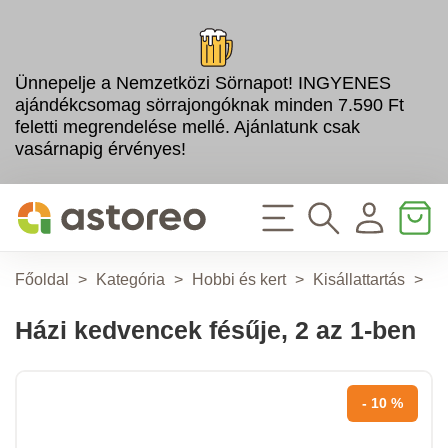
Ünnepelje a Nemzetközi Sörnapot! INGYENES
ajándékcsomag sörrajongóknak minden 7.590 Ft
feletti megrendelése mellé. Ajánlatunk csak
vasárnapig érvényes!
Főoldal
>
Kategória
>
Hobbi és kert
>
Kisállattartás
>
M
Házi kedvencek fésűje, 2 az 1-ben
- 10 %