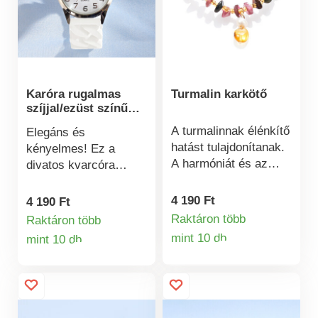
Karóra rugalmas
Turmalin karkötő
szíjjal/ezüst színű
fémmel
A turmalinnak élénkítő
Elegáns és
hatást tulajdonítanak.
kényelmes! Ez a
A harmóniát és az
divatos kvarcóra
életet jelképezi, és
lenyűgözi majd a
sokszínűségével
fonott sztreccs
4 190 Ft
4 190 Ft
kiválóan illik minden
karszíjával, amely
Raktáron több
Raktáron több
öltözethez.
tökéletesen illeszkedik
mint 10 db
mint 10 db
Termékinformá
Termékinformációk
a csuklójához.