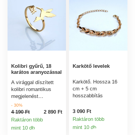
Kolibri gyűrű, 18
Karkötő levelek
karátos aranyozással
Karkötő. Hossza 16
A virággal díszített
cm + 5 cm
kolibri romantikus
hosszabbítás
megjelenést
kölcsönöz ennek az
- 30%
aranyozott gyűrűnek.
3 090 Ft
4 190 Ft
2 890 Ft
18k aranyozott.
Raktáron több
Raktáron több
Állítható méret.
mint 10 db
mint 10 db
Termékinformá
Termékinformációk
Hipoallergén.