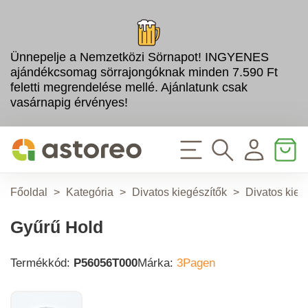
Ünnepelje a Nemzetközi Sörnapot! INGYENES
ajándékcsomag sörrajongóknak minden 7.590 Ft
feletti megrendelése mellé. Ajánlatunk csak
vasárnapig érvényes!
Főoldal
>
Kategória
>
Divatos kiegészítők
>
Divatos kieg
Gyűrű Hold
Termékkód:
P56056T000
Márka:
3Pagen