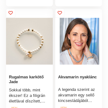
egyedi darabja.
Rugalmas karkötő
Akvamarin nyaklánc
Jade
A legenda szerint az
Sokkal több, mint
akvamarin egy sellő
ékszer! Ez a filigrán
kincsesládájából
életfával díszített,
származik. Lefordítva
valódi kőből készült
- 15%