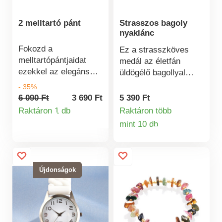
kő . 4 drágakő
színben . Nagyszerű
2 melltartó pánt
Strasszos bagoly
ékszerötlet! .
nyaklánc
Fokozd a
Ez a strasszköves
melltartópántjaidat
medál az életfán
ezekkel az elegáns
üldögélő bagollyal
csipkefonatokkal,
számos kultúrában
- 35%
amelyek egyszerűen
szerencsehozónak
6 090 Ft
3 690 Ft
5 390 Ft
áthúzhatók a
számít. Helyezze a
Raktáron 1 db
Raktáron több
Termékinformációk
pántokon. Elegánsan
nyakláncára mielőbb.
mint 10 db
néz ki és hízeleg a
Termékinformá
dekoltázsnak.
Újdonságok