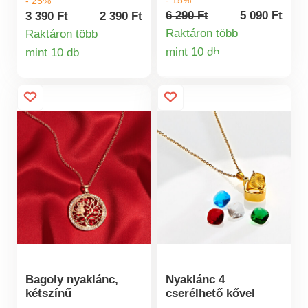
- 25%
annyit jelent, mint
elegáns ékszerkészlet
6 290 Ft
5 090 Ft
3 390 Ft
2 390 Ft
tengervíz, és ősidőktől
gyönyörű ajándék
Raktáron több
Raktáron több
fogva a tisztaság, a
vagy szerencsét hozó
mint 10 db
mint 10 db
Termékinformá
szeretet és a családi
Termékinformációk
talizmán. Valódi fehér
boldogság jelképe.
jáde gyöngyök.
Filigrán életfa medál.
Szerencsehozó vagy
ajándék.
Bagoly nyaklánc,
Nyaklánc 4
kétszínű
cserélhető kővel