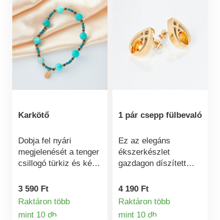
Karkötő
1 pár csepp fülbevaló
Dobja fel nyári
Ez az elegáns
megjelenését a tenger
ékszerkészlet
csillogó türkiz és kék
gazdagon díszített
árnyalataiban
csepp alakú medállal
pompázó
ragyog. A füstkvarc
3 590 Ft
4 190 Ft
műgyöngyökkel.
színű kő kiemeli az
Raktáron több
Raktáron több
Mindegyik az exkluzív
elegáns megjelenést.
mint 10 db
mint 10 db
Termékinformációk
Termékinformá
ékszerkollekciónk
Fülbevaló 18 x 12 mm.