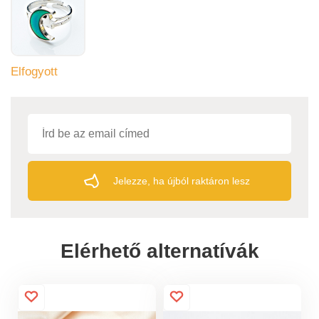
Elfogyott
Jelezze, ha újból raktáron lesz
Elérhető alternatívák