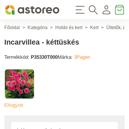
Főoldal
>
Kategória
>
Hobbi és kert
>
Kert
>
Ültetők, c
Incarvillea - kéttüskés
Termékkód:
P35330T000
Márka:
3Pagen
Elfogyott