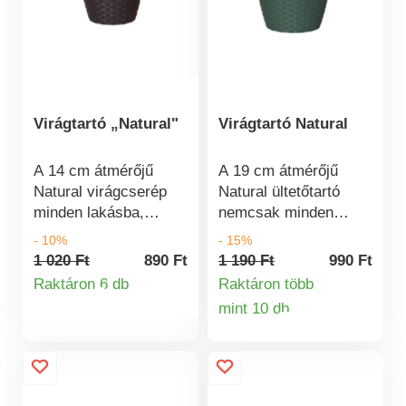
színválaszték.
színválaszték.
Virágtartó „Natural"
Virágtartó Natural
A 14 cm átmérőjű
A 19 cm átmérőjű
Natural virágcserép
Natural ültetőtartó
minden lakásba,
nemcsak minden
erkélyre és teraszra
otthonba, hanem
- 10%
- 15%
ideális választás. A
erkélyre és teraszra is
1 020 Ft
890 Ft
1 190 Ft
990 Ft
virágok vagy
ideális. A virágok vagy
Raktáron 6 db
Raktáron több
Termékinformációk
gyógynövények
gyógynövények
mint 10 db
Termékinformá
bármelyikben remekül
bármelyikben remekül
mutatnak majd.
fognak mutatni.
Méretek: átmérője 14
Méretek: átmérője 19
cm, magassága 12,8
cm, magassága 12,8
cm. Természetes
cm. Natur ültetőtartó