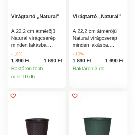
Virágtartó „Natural"
Virágtartó „Natural"
A 22,2 cm átmérőjű
A 22,2 cm átmérőjű
Natural virágcserép
Natural virágcserép
minden lakásba,
minden lakásba,
erkélyre és teraszra
erkélyre és teraszra
- 10%
- 10%
ideális választás. A
ideális választás. A
1 890 Ft
1 690 Ft
1 890 Ft
1 690 Ft
virágok vagy
virágok vagy
Raktáron több
Raktáron 3 db
Termékinformá
gyógynövények
gyógynövények
mint 10 db
Termékinformációk
bármelyikben remekül
bármelyikben remekül
mutatnak majd.
mutatnak majd.
Méretek: átmérője
Méretek: átmérője
22,2 cm, magassága
22,2 cm, magassága
24 cm. Természetes
24 cm. Természetes
hatású ültetőedény
hatású ültetőedény
rattan utánzattal.
rattan utánzattal.
Olasz minőség Széles
Olasz minőség Széles