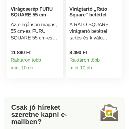
Virágcserép FURU
Virágtartó „Rato
SQUARE 55 cm
Square" betéttel
Az elegánsan magas,
A RATO SQUARE
55 cm-es FURU
virágtartó betéttel
SQUARE 55 cm-es
tartós és kiváló
ültetőtartó bármilyen
minőségű műanyagból
térben jól mutat.
készült. Elegáns
11 890 Ft
8 490 Ft
Alkalmas beltérre és
rattanhatású
Raktáron több
Raktáron több
UV-védelmének
megjelenése beltéri és
mint 10 db
mint 10 db
Termékinformációk
Termékinformá
köszönhetően kültérre
kültéri elhelyezésre
is. A növénytartó
egyaránt alkalmassá
praktikus betétet
teszi. Kivehető
tartalmaz. Méretek:
betéttel rendelkezik,
29,5 x 29,5 x 55 cm.
amely lehetővé teszi a
Térfogat: 14 l.
könnyű beültetést.
Csak jó híreket
Méretek: 26,5 x 26,5 x
szeretne kapni
e-
50 cm. Térfogata 26,6
mailben?
L.