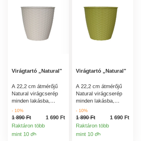
hatású ültetőedény
Rattanutánzat Átmérő
rattan utánzattal.
19 cm, magasság 17,5
Olasz minőség,
cm Olasz minőség
széles színválaszték.
Színválaszték
Virágtartó „Natural"
Virágtartó „Natural"
A 22,2 cm átmérőjű
A 22,2 cm átmérőjű
Natural virágcserép
Natural virágcserép
minden lakásba,
minden lakásba,
erkélyre és teraszra
erkélyre és teraszra
- 10%
- 10%
ideális választás. A
ideális választás. A
1 890 Ft
1 690 Ft
1 890 Ft
1 690 Ft
virágok vagy
virágok vagy
Raktáron több
Raktáron több
gyógynövények
gyógynövények
mint 10 db
mint 10 db
Termékinformációk
Termékinformá
bármelyikben remekül
bármelyikben remekül