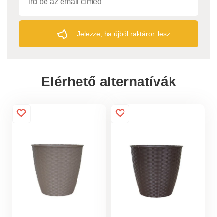
Jelezze, ha újból raktáron lesz
Elérhető alternatívák