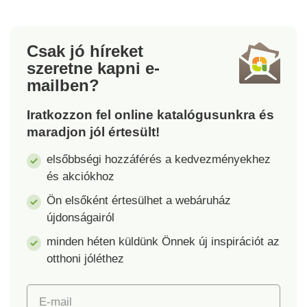
gumifa, műanyag,
Finom vagy durva
króm, kerámia
borsot szór.
őrlőszerkezet.
Csak jó híreket
Méretek: átmérő 5,5
szeretne kapni
e-
cm, magasság 20 cm
mailben?
Iratkozzon fel online katalógusunkra és
c
maradjon jól értesült!
elsőbbségi hozzáférés a kedvezményekhez
és akciókhoz
Ön elsőként értesülhet a webáruház
újdonságairól
minden héten küldünk Önnek új inspirációt az
otthoni jóléthez
E-mail