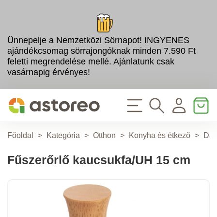
Ünnepelje a Nemzetközi Sörnapot! INGYENES
ajándékcsomag sörrajongóknak minden 7.590 Ft
feletti megrendelése mellé. Ajánlatunk csak
vasárnapig érvényes!
Főoldal
>
Kategória
>
Otthon
>
Konyha és étkező
>
Dar
Fűszerőrlő kaucsukfa/UH 15 cm