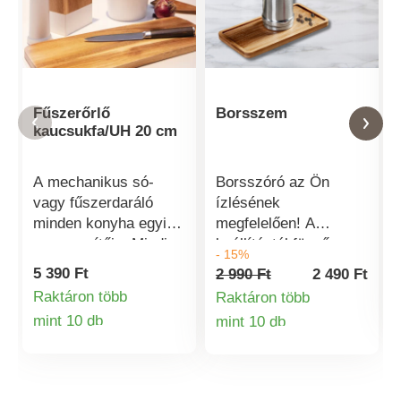
Fűszerőrlő
Borsszem
kaucsukfa/UH 20 cm
A mechanikus só-
Borsszóró az Ön
vagy fűszerdaráló
ízlésének
minden konyha egyik
megfelelően! A
nagy segítője. Mindig
beállítástól függően
- 15%
készenlétben áll,
finom, vagy durva
5 390 Ft
2 990 Ft
2 490 Ft
bárhová is teszi, és
borsot szór a fedelén
Raktáron több
Raktáron több
mégis a legfrissebb
lévő 2 különböző
mint 10 db
mint 10 db
adag fűszereket
perforációnak
Termékinformációk
Termékinformá
készíti el, amelyeknek
köszönhetően.
nagyszerű az íze és
Rozsdamentes acél.
az illata. Anyaga:
2-féle perforációval.