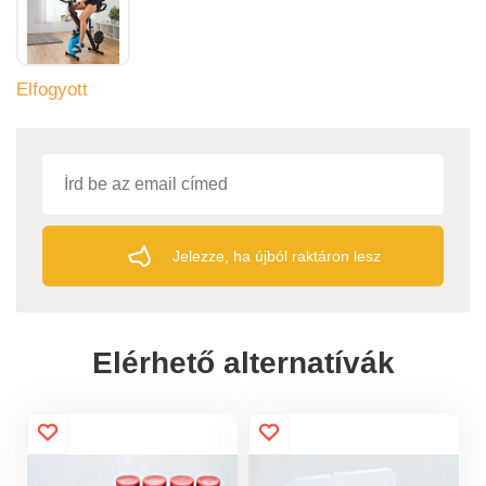
Elfogyott
Jelezze, ha újból raktáron lesz
Elérhető alternatívák