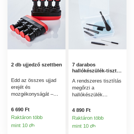
2 db ujjedző szettben
7 darabos
hallókészülék-tisztító
készlet
Edd az összes ujjad
A rendszeres tisztítás
erejét és
megőrzi a
mozgékonyságát –
hallókészülék
kényelmesen tévézés
hangminőségét,
vagy rádióhallgatás
működését és
6 690 Ft
4 890 Ft
közben. Szilárd fogást
higiéniáját: 7 darabos
Raktáron több
Raktáron több
biztosít sérülés vagy
tisztítószett kefékkel,
mint 10 db
mint 10 db
Termékinformációk
műtét után is, valamint
Termékinformá
kefékkel, kaparókkal