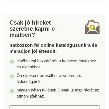
ajándékba adjuk a
Több rekesz található
szemüveg mellé.
benne a legfontosabb
tárgyak, például a
mobiltelefon vagy a
Csak jó híreket
szemüveg tárolására.
szeretne kapni
e-
Gyors felszerelés.
mailben?
Több rekesz a
legfontosabb tárgyak
Iratkozzon fel online katalógusunkra és
számára. Könnyű,
maradjon jól értesült!
strapabíró és vízálló.
elsőbbségi hozzáférés a kedvezményekhez
és akciókhoz
Ön elsőként értesülhet a webáruház
újdonságairól
minden héten küldünk Önnek új inspirációt az
otthoni jóléthez