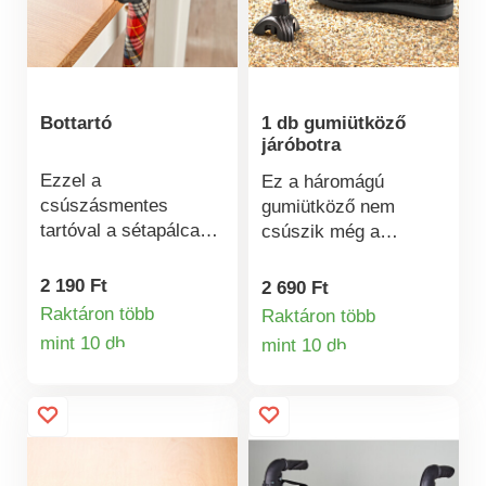
újrafelhasználhatók.
Bottartó
1 db gumiütköző
járóbotra
Ezzel a
Ez a háromágú
csúszásmentes
gumiütköző nem
tartóval a sétapálca
csúszik még a
vagy a járóbot mindig
csúszós padlókon
kéznél lesz az asztal
sem.
2 190 Ft
2 690 Ft
szélén.
Raktáron több
Raktáron több
mint 10 db
mint 10 db
Termékinformációk
Termékinformá