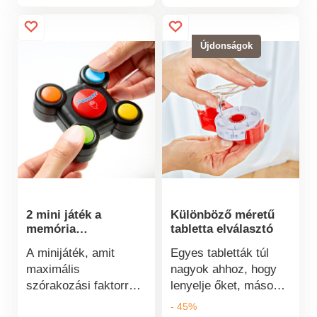
ellensúlyozza a kéz
és ruhával egy
gyengeségét és
kompakt dobozban.
merevségét.
Újdonságok
2 mini játék a
Különböző méretű
memória
tabletta elválasztó
fejlesztéséhez
A minijáték, amit
Egyes tabletták túl
maximális
nagyok ahhoz, hogy
szórakozási faktorral
lenyelje őket, mások
vihetsz el: Meg tudod
túl kicsik ahhoz, hogy
- 45%