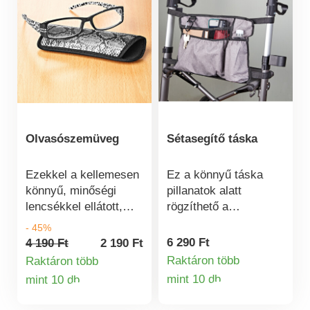
Olvasószemüveg
Sétasegítő táska
Ezekkel a kellemesen
Ez a könnyű táska
könnyű, minőségi
pillanatok alatt
lencsékkel ellátott,
rögzíthető a
divatos
járókerethez. Rendet
- 45%
olvasószemüvegekkel
tart a holmik között,
6 290 Ft
4 190 Ft
2 190 Ft
nemcsak jobban lát,
felszabadítja a
Raktáron több
Raktáron több
de jól is mutat majd.
kezeket és
mint 10 db
mint 10 db
Termékinformá
Termékinformációk
Az elegáns,
biztonságosabb
kígyómintás tokot
mozgást biztosít.