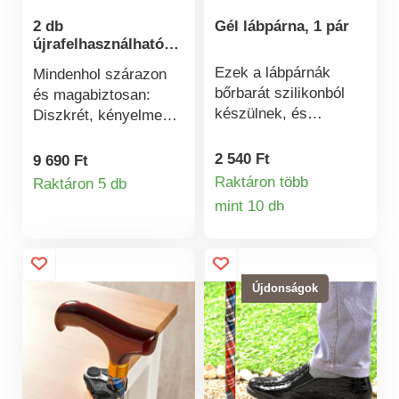
egyaránt ajánljuk!
2 db
Gél lábpárna, 1 pár
újrafelhasználható
inkontinenciabetét
Ezek a lábpárnák
Mindenhol szárazon
bőrbarát szilikonból
és magabiztosan:
készülnek, és
Diszkrét, kényelmes
kellemesen hűsítő
inkontinenciabetétek
géllel vannak töltve.
kiváló nedvszívó
2 540 Ft
9 690 Ft
Tökéletesen
képességű, kétrétegű
Raktáron több
Raktáron 5 db
Termékinformációk
illeszkednek a
belsővel és
mint 10 db
Termékinformá
lábfejre, és jelentősen
szivárgásbiztos külső
csökkentik a nyomást
réteggel. Tépőzáras
és a súrlódást.
rögzítők a tökéletes
Problémamentesen
illeszkedésért.
Újdonságok
viselhetők cipőben,
Hölgyeknek és
zokniban vagy
uraknak egyaránt.
harisnyában.
Gépben mosható és
Szagtalanok,
újrafelhasználható.
moshatók és