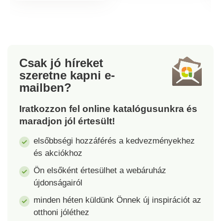
fogantyúknak
köszönhetően.
Méretek: 35 x 31 x 7
cm.
Csak jó híreket
szeretne kapni
e-
mailben?
Iratkozzon fel online katalógusunkra és
maradjon jól értesült!
elsőbbségi hozzáférés a kedvezményekhez
és akciókhoz
Ön elsőként értesülhet a webáruház
újdonságairól
minden héten küldünk Önnek új inspirációt az
otthoni jóléthez