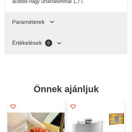
acélból nagy űrtartalommal 1,7 l.
Paraméterek
Értékelések
0
Önnek ajánljuk