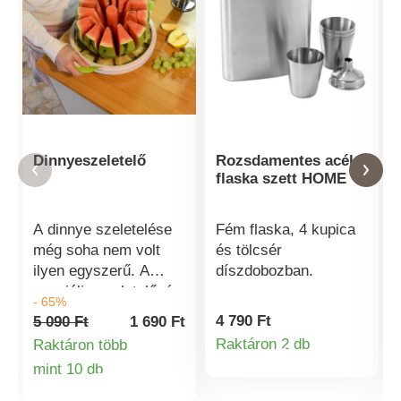
Dinnyeszeletelő
Rozsdamentes acél
flaska szett HOME
A dinnye szeletelése
Fém flaska, 4 kupica
még soha nem volt
és tölcsér
ilyen egyszerű. A
díszdobozban.
speciális szeletelőgép
- 65%
gyorsan és
4 790 Ft
5 090 Ft
1 690 Ft
egyszerűen
Raktáron 2 db
Raktáron több
Termékinformá
gondoskodik róla.
mint 10 db
Könnyű kezelhetőség
Termékinformációk
a speciális