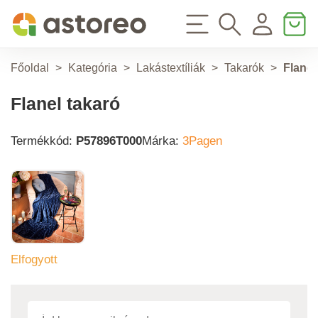
Főoldal
>
Kategória
>
Lakástextíliák
>
Takarók
>
Flanel
Flanel takaró
Termékkód:
P57896T000
Márka:
3Pagen
Elfogyott