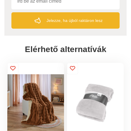
Jelezze, ha újból raktáron lesz
Elérhető alternatívák