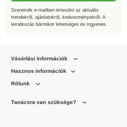
g/m2. Anyag: 100%
poliészter
Szeretnék e-mailben értesülni az aktuális
(mikroflanel). Méret:
trendekről, ajánlatokról, kedvezményekről. A
150 x 200 cm.
leiratkozás bármikor lehetséges és ingyenes.
Ajánlás: 40 °C-on
mosható, ne töltse túl
a mosógépet, ne
használjon fehérítőt,
mosás után azonnal
Vásárlási információk
vegye ki és akassza
fel, nem vasalható.
Hasznos információk
Rólunk
Tanácsra van szüksége?