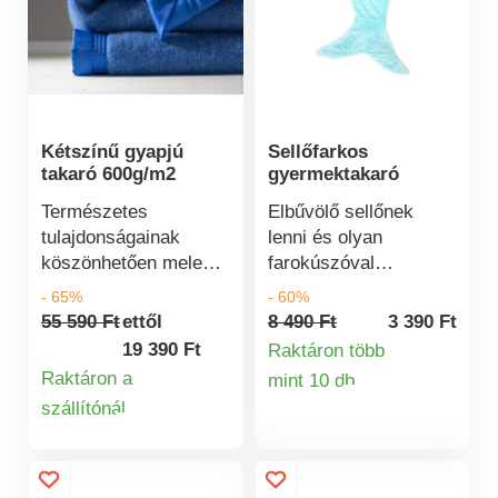
Vonzó dombornyomott
minta Puha és bújós
Hipoallergén Kiváló
minőségű
poliészterszálak
Kétszínű gyapjú
Sellőfarkos
takaró 600g/m2
gyermektakaró
Természetes
Elbűvölő sellőnek
tulajdonságainak
lenni és olyan
köszönhetően meleg,
farokúszóval
ez a kétszínű
rendelkezni, ami még
- 65%
- 60%
gyapjútakaró elnyeli a
melegít is? Ez egy
55 590 Ft
ettől
8 490 Ft
3 390 Ft
nedvességet és
olyan kívánság, amely
19 390 Ft
Raktáron több
szabályozza a
most nagyon könnyen
Raktáron a
mint 10 db
Termékinformá
testhőmérsékletet.
valóra válhat.Minden
szállítónál
Hagyományos
olyan kislánynak, aki
Termékinformációk
módszerekkel készült,
sellő szeretne lenni,
a gyapjú kivételesen
de közben mégis
finom, pihe-puha és
száraz maradna, van