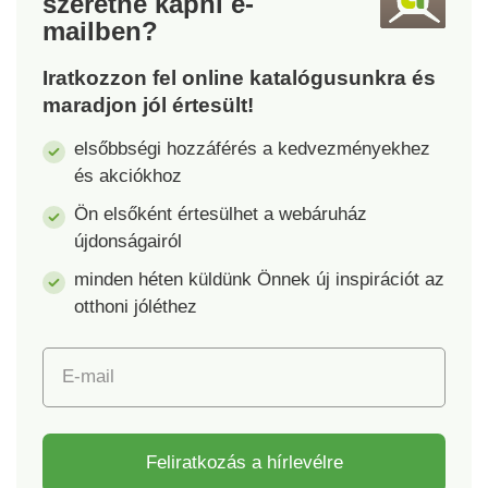
szeretne kapni
e-
x 170 cm. Súly: 260
többszöri mosás után
mailben?
g/m². Otello takaró
is megőrzi
Vonzó dombornyomott
megjelenését. Ez a
Iratkozzon fel online katalógusunkra és
minta Puha és bújós
bárány pléd nagyon
maradjon jól értesült!
Hipoallergén Kiváló
elegáns a visszafogott
minőségű
fehér
elsőbbségi hozzáférés a kedvezményekhez
poliészterszálak
hópehelymintának
és akciókhoz
köszönhetően. Ötvözi
Ön elsőként értesülhet a webáruház
az egyszerűséget,
újdonságairól
tisztaságot és az
időtlen téli stílust, így
minden héten küldünk Önnek új inspirációt az
jól illik modern és
otthoni jóléthez
klasszikus enteriőrbe
is. Ideális télre,
kanapés pihenéshez
E-mail
és ajándéknak
egyaránt. Súly: 480
g/m2, felső oldal 280
Feliratkozás a hírlevélre
g/m2, bárány 200