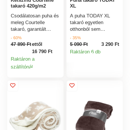
Kétszínű Courtelle
Puha takaró TODAY
takaró 420g/m2
XL
Csodálatosan puha és
A puha TODAY XL
meleg Courtelle
takaró egyetlen
takaró, garantált
otthonból sem
minőség. Kétszínű,
hiányozhat.
- 60%
- 35%
poliamid szegéllyel és
Kellemesen puha és
47 890 Ft
ettől
5 090 Ft
3 290 Ft
dupla varrással. Súly
gyorsan felmelegszik.
16 790 Ft
Raktáron 6 db
Termékinformá
420 g/m².
100% poliészter.
Raktáron a
Franciaországban
Méret: 150 x 200 cm.
szállítónál
készült. 40°C-on
Súly: 180 g/m². Puha
Termékinformációk
mosható.
és meleg
Színválaszték 150 x
200 cm 150 x 200 cm