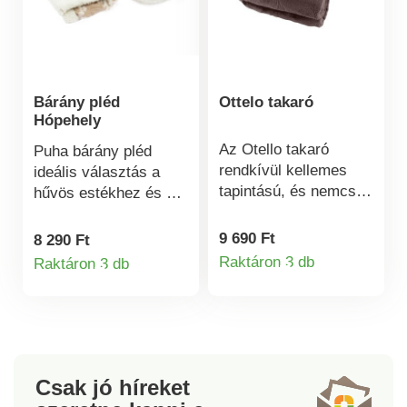
Bárány pléd
Ottelo takaró
Hópehely
Az Otello takaró
Puha bárány pléd
rendkívül kellemes
ideális választás a
tapintású, és nemcsak
hűvös estékhez és a
pihenésre, hanem
nappali pihenéshez. A
ágytakaróként is
puha mikroflanel
9 690 Ft
8 290 Ft
használható.
elülső oldal és a
Raktáron 3 db
Raktáron 3 db
Termékinformá
Termékinformációk
Könnyedén
meleg bárány hátoldal
párosíthatja az
kombinációja
ugyanilyen mintájú
maximális kényelmet
Otello párnahuzattal.
és hosszú
Kiváló minőségű
élettartamot biztosít.
poliészterszálakból
Könnyen kezelhető,
Csak jó híreket
készül. Méretek: 210
gyorsan szárad, és