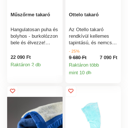
Műszőrme takaró
Ottelo takaró
Hangulatosan puha és
Az Otello takaró
bolyhos - burkolózzon
rendkívül kellemes
bele és élvezze!
tapintású, és nemcsak
Bolyhos műszőrme
pihenésre, hanem
- 25%
takaró Bubble fleece
ágytakaróként is
22 090 Ft
9 680 Ft
7 090 Ft
anyagból, 2 jó oldallal,
használható.
Raktáron 2 db
Raktáron több
Termékinformációk
amely meghittséggel
Könnyedén
mint 10 db
Termékinformá
és könnyedséggel
párosíthatja az
kényezteti Önt. Ideális
ugyanilyen mintájú
egy kis
Otello párnahuzattal.
szunyókáláshoz vagy
Kiváló minőségű
akár ágytakarónak.
poliészterszálakból
készül. Méretek: 210
x 170 cm. Súly: 260
g/m². Otello takaró