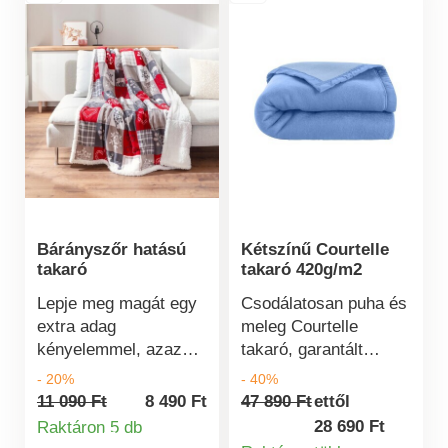
bolyhos. Kellemesen
most egy pihe-puha
meleg. Szaténöltéssel
takarónk. A sellő
készült.
gyermekpléd halfarok
Franciaországban
alakban van
készült. Vegyileg
megvarrva. Mérete
tisztítható.
140 x 70 cm. Súlya
260 g/m². Ajánlott
mosási hőmérséklet
30 °C.
Bárányszőr hatású
Kétszínű Courtelle
takaró
takaró 420g/m2
Lepje meg magát egy
Csodálatosan puha és
extra adag
meleg Courtelle
kényelemmel, azaz
takaró, garantált
ezzel a bárányszőr
minőség. Kétszínű,
- 20%
- 40%
hatású polár
poliamid szegéllyel és
11 090 Ft
8 490 Ft
47 890 Ft
ettől
takaróval. Egyik oldala
dupla varrással. Súly
28 690 Ft
Raktáron 5 db
Termékinformációk
elegáns
420 g/m².