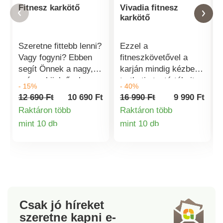
Fitnesz karkötő
Vivadia fitnesz
karkötő
Szeretne fittebb lenni?
Ezzel a
Vagy fogyni? Ebben
fitneszkövetővel a
segít Önnek a nagy,
karján mindig kézben
színes kijelzővel
tarthatja testértékeit
- 15%
- 40%
ellátott fitneszóra.
és tevékenységeit.
12 690 Ft
10 690 Ft
16 990 Ft
9 990 Ft
Méri a pulzusát,
Méri a pulzusszámot,
Raktáron több
Raktáron több
számolja a lépéseit és
a vérnyomást, a vér
mint 10 db
mint 10 db
az elégetett kalóriákat.
oxigéntartalmát,
Termékinformációk
Termékinformá
Ez arra ösztönzi majd
számolja a lépéseket
Önt, hogy többet
és az elégetett
mozogjon és
kalóriákat, valamint
vigyázzon az
méri az időt és a
egészségére.
megtett távolságot.
Használható
Ezen kívül fontos
Csak jó híreket
okostelefonnal és
emlékeztető és
szeretne kapni
e-
anélkül is.
keresési funkciókat,