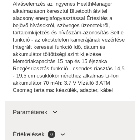
Alváselemzés az ingyenes HealthManager
alkalmazáson keresztül Bluetooth átvitel
alacsony energiafogyasztással Értesítés a
bejövő hívásokról, szöveges üzenetekről,
tartalomkijelzés és hívószám-azonosítás Selfie
funkció - az okostelefon kamerájának vezérlése
Integrált keresési funkció Idő, dátum és
akkumulátor töltöttségi szint kijelzése
Memóriakapacitás 15 nap és 15 éjszaka
Rezgésriasztás funkció - csendes riasztás 14,5
- 19,5 cm csuklókörmérethez alkalmas Li-Ion
akkumulátor 70 mAh; 3,7 V Vízálló 3 ATM
Csomag tartalma: készülék, adapter, kábel
Paraméterek
Értékelések
0