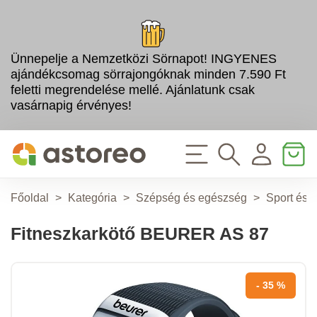
Ünnepelje a Nemzetközi Sörnapot! INGYENES
ajándékcsomag sörrajongóknak minden 7.590 Ft
feletti megrendelése mellé. Ajánlatunk csak
vasárnapig érvényes!
Főoldal
>
Kategória
>
Szépség és egészség
>
Sport és f
Fitneszkarkötő BEURER AS 87
- 35 %