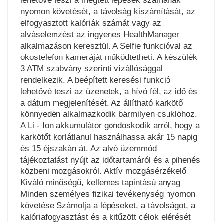
lehetővé teszi a megtett lépések számának
nyomon követését, a távolság kiszámítását, az
elfogyasztott kalóriák számát vagy az
alváselemzést az ingyenes HealthManager
alkalmazáson keresztül. A Selfie funkcióval az
okostelefon kameráját működtetheti. A készülék
3 ATM szabvány szerinti vízállósággal
rendelkezik. A beépített keresési funkció
lehetővé teszi az üzenetek, a hívó fél, az idő és
a dátum megjelenítését. Az állítható karkötő
könnyedén alkalmazkodik bármilyen csuklóhoz.
A Li - Ion akkumulátor gondoskodik arról, hogy a
karkötőt korlátlanul használhassa akár 15 napig
és 15 éjszakán át. Az alvó üzemmód
tájékoztatást nyújt az időtartamáról és a pihenés
közbeni mozgásokról. Aktív mozgásérzékelő
Kiváló minőségű, kellemes tapintású anyag
Minden személyes fizikai tevékenység nyomon
követése Számolja a lépéseket, a távolságot, a
kalóriafogyasztást és a kitűzött célok elérését