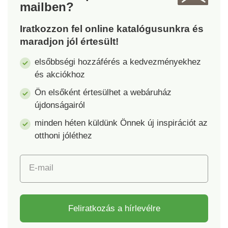
mailben?
különböző
üzenetküldési
Iratkozzon fel online katalógusunkra és
lehetőségeket és még
maradjon jól értesült!
sok minden mást is
tud. Egy 100 mAh
elsőbbségi hozzáférés a kedvezményekhez
akkumulátorral együtt
és akciókhoz
szállítjuk.
Ön elsőként értesülhet a webáruház
újdonságairól
minden héten küldünk Önnek új inspirációt az
otthoni jóléthez
E-mail
Feliratkozás a hírlevélre