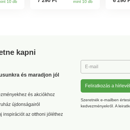
7 290 Ft
6 290 
int 10 db
mint 10 db
Csalán
Élőnek
cs
nincs
ló.
retne kapni
E-mail
gusunkra és maradjon jól
Feliratkozás a hírlevé
vezményekhez és akciókhoz
Szeretnék e-mailben értesül
ruház újdonságairól
kedvezményekről. A leirat
inspirációt az otthoni jóléthez