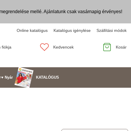
egrendelése mellé. Ajánlatunk csak vasárnapig érvényes!
Online katalógus
Katalógus igénylése
Szállítási módok
 fiókja
Kedvencek
Kosár
KATALÓGUS
r
♥ Nyár