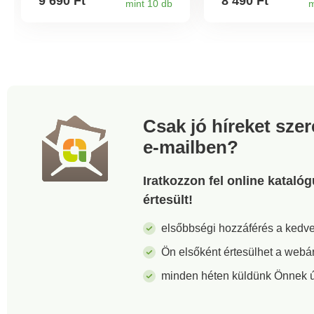
9 690 Ft
8 490 Ft
mint 10 db
m
nélkül szállítjuk. 
balkonládákba +
virágcserepekbe. 
tűnő + színes. Nin
gondozási igény, 
öntözés. Időjárásál
Csak jó híreket sze
e-mailben?
Iratkozzon fel online kataló
értesült!
elsőbbségi hozzáférés a ked
Ön elsőként értesülhet a webá
minden héten küldünk Önnek új 