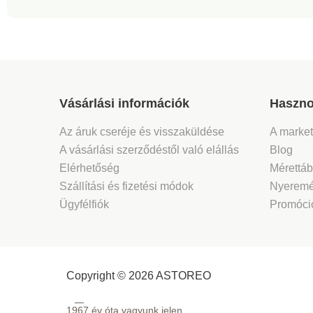
Vásárlási információk
Haszno
Az áruk cseréje és visszaküldése
A marke
A vásárlási szerződéstől való elállás
Blog
Elérhetőség
Mérettáb
Szállítási és fizetési módok
Nyeremé
Ügyfélfiók
Promóció
Copyright © 2026 ASTOREO
1967.
év óta vagyunk jelen