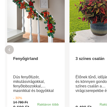
Fenyőgirland
3 színes csalán
Dús fenyőfüzér,
Élőnek tűnő, időjá
mikulásvirágokkal,
és könnyen gondo
fenyőtobozokkal,
színes csalán a
masnikkal és bogyókkal
virágcserepekbe é
gazdagon díszítve. Nem
virágládákba. Nem
- 30%
fog elhasználódni, és évről
gondozást, sem be
14 790 Ft
évre örömet szerez.
sem kültéren. Vir
Raktáron több
Rakt