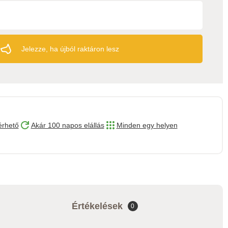
Jelezze, ha újból raktáron lesz
érhető
Akár 100 napos elállás
Minden egy helyen
Értékelések
0