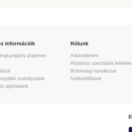
s információk
Rólunk
tingkampány alapelvei
Adatvédelem
Általános szerződési feltétel
lázat
Biztonsági nyilatkozat
nyjáték szabályzatok
Sütibeállítások
s ajánlataink
E