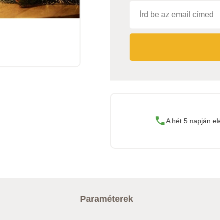
A hét 5 napján el
Paraméterek