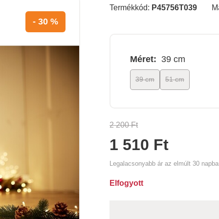
Termékkód:
P45756T039
M
- 30 %
Méret:
39 cm
39 cm
51 cm
2 200 Ft
1 510 Ft
Legalacsonyabb ár az elmúlt 30 napb
Elfogyott