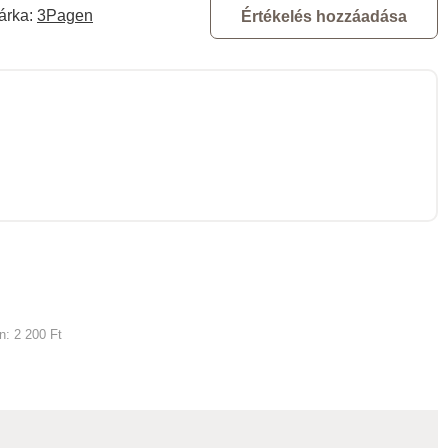
árka:
3Pagen
Értékelés hozzáadása
an:
2 200 Ft