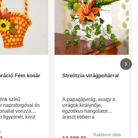
oráció Fém kosár
Strelitzia virágpohárral
lénk színű
A papagájvirág, avagy a
r napraforgóval és
virágok királynője,
onallal vonzza
egzotikus hangulatot
 figyelmét, kívül
áraszt ebben a
 egyaránt.
borostyánnal és
díszhagymával kombinált
t
elrendezésben. Ráadásul
Raktáron több