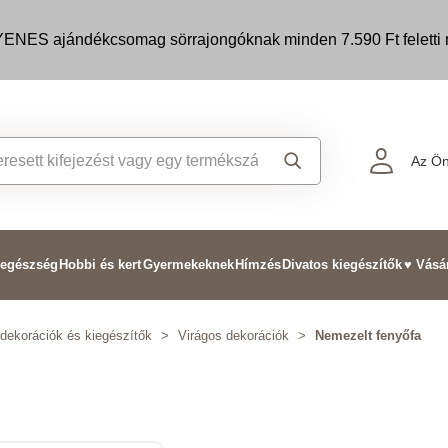
ENES ajándékcsomag sörrajongóknak minden 7.590 Ft feletti m
Az Ön
 egészség
Hobbi és kert
Gyermekeknek
Hímzés
Divatos kiegészítők
♥ Vásá
dekorációk és kiegészítők
>
Virágos dekorációk
>
Nemezelt fenyőfa