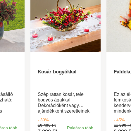
Kosár bogyókkal
Faldek
rásálló
Szép rattan kosár, tele
Ez az é
zható:
bogyós ágakkal!
fémkosá
Dekorációként vagy
kenderv
s
ajándékként szeretteinek.
mindenki
 igényel
és belül
- 30%
- 45%
ltéren,
10 490 Ft
11 890 F
ágcserép
áron több
Raktáron több