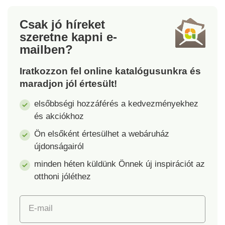
függönyökről. 3
kellemesen könnyű és
tartaléktekercs
abszolút stabil, még
Csak jó híreket
mellékelve. Minden
szélben és viharban
szeretne kapni
e-
tekercs könnyen
is. Egyszerűen
mailben?
letéphető
felállítható és egy
ragasztólapokkal a
gombnyomással
Iratkozzon fel online katalógusunkra és
könnyű használat
összezárható -
maradjon jól értesült!
érdekében.
szerszámok nélkül!
elsőbbségi hozzáférés a kedvezményekhez
és akciókhoz
Ön elsőként értesülhet a webáruház
újdonságairól
minden héten küldünk Önnek új inspirációt az
otthoni jóléthez
E-mail