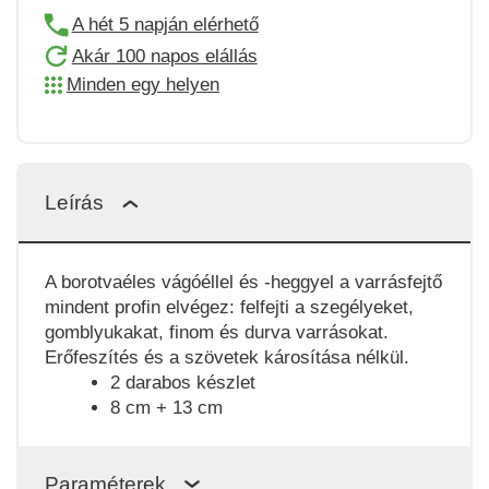
A hét 5 napján elérhető
Akár 100 napos elállás
Minden egy helyen
Leírás
A borotvaéles vágóéllel és -heggyel a varrásfejtő
mindent profin elvégez: felfejti a szegélyeket,
gomblyukakat, finom és durva varrásokat.
Erőfeszítés és a szövetek károsítása nélkül.
2 darabos készlet
8 cm + 13 cm
Paraméterek