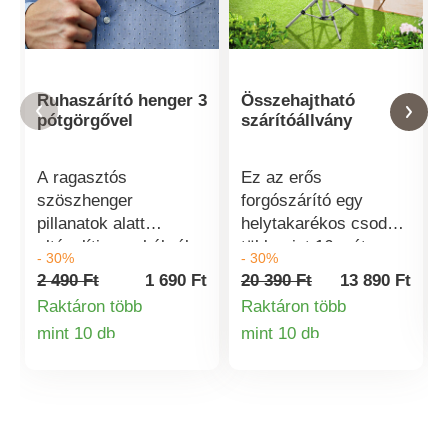
Ruhaszárító henger 3
Összehajtható
pótgörgővel
szárítóállvány
A ragasztós
Ez az erős
szöszhenger
forgószárító egy
pillanatok alatt
helytakarékos csoda:
eltávolítja a ruhákról a
több mint 16 méter
- 30%
- 30%
szöszöket anélkül,
szárítókötéllel a
2 490 Ft
1 690 Ft
20 390 Ft
13 890 Ft
hogy ragacsos
legkisebb helyen is
Raktáron több
Raktáron több
nyomokat hagyna
elfér - pl. a
mint 10 db
mint 10 db
maga után. Tökéletes
fürdőszobában, az
Termékinformációk
Termékinformá
a makacs állatszőr
erkélyen stb. Stabil
eltávolítására az
alumíniumszerkezet 4
ágytakaróról, a
lábon, kiegészítő
kanapéról és a
merevítőkkel -