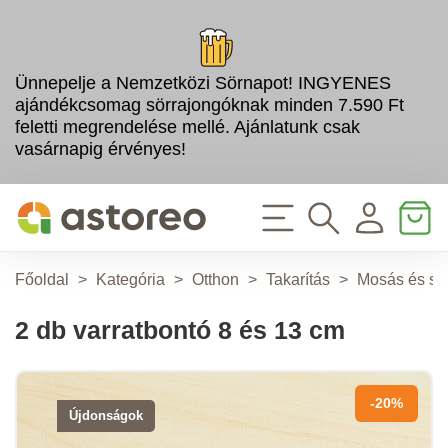
Ünnepelje a Nemzetközi Sörnapot! INGYENES
ajándékcsomag sörrajongóknak minden 7.590 Ft
feletti megrendelése mellé. Ajánlatunk csak
vasárnapig érvényes!
Főoldal
>
Kategória
>
Otthon
>
Takarítás
>
Mosás és szá
2 db varratbontó 8 és 13 cm
-20%
Újdonságok