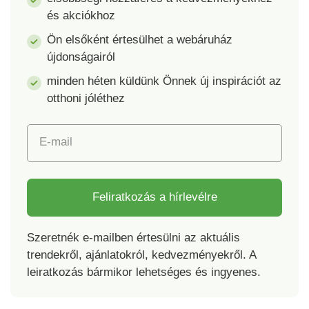
felülete jelentősen
felülete jelentősen
és akciókhoz
megkönnyíti a
megkönnyíti a
karbantartást és a
karbantartást és a
Ön elsőként értesülhet a webáruház
tisztítást. Az asztal
tisztítást. A széket
újdonságairól
többszemélyes
magával viheti
minden héten küldünk Önnek új inspirációt az
étkezéshez alkalmas
utazásra, a nyaralóba
utazáskor vagy
vagy bárhova, ahol
otthoni jóléthez
minden olyan helyen,
előnyösnek találja a
ahol előnynek számít
könnyű
E-mail
a könnyű
elrakhatóságát.
elrakhatósága.
Szürke-fehér
Szürke-fehér
színváltozatban
színváltozatban
kapható. Teherbírása:
Feliratkozás a hírlevélre
kapható. Teherbírása:
120 kg.
50 kg.
Szeretnék e-mailben értesülni az aktuális
trendekről, ajánlatokról, kedvezményekről. A
leiratkozás bármikor lehetséges és ingyenes.