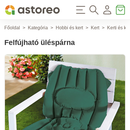
Főoldal
>
Kategória
>
Hobbi és kert
>
Kert
>
Kerti és k
Felfújható üléspárna