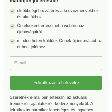
maradjon jól értesült!
szilárdságú HDPE
szilárdságú HDPE
lapból áll. Sima
lapokból áll. Sima
elsőbbségi hozzáférés a kedvezményekhez
felülete jelentősen
felülete jelentősen
és akciókhoz
megkönnyíti a
megkönnyíti a
karbantartást és a
karbantartást és a
Ön elsőként értesülhet a webáruház
tisztítást. Az asztal
tisztítást. A széket
újdonságairól
többszemélyes
magával viheti
minden héten küldünk Önnek új inspirációt az
étkezéshez alkalmas
utazásra, a nyaralóba
utazáskor vagy
vagy bárhova, ahol
otthoni jóléthez
minden olyan helyen,
előnyösnek találja a
ahol előnynek számít
könnyű
E-mail
a könnyű
elrakhatóságát.
elrakhatósága.
Szürke-fehér
Szürke-fehér
színváltozatban
színváltozatban
kapható. Teherbírása:
Feliratkozás a hírlevélre
kapható. Teherbírása:
120 kg.
50 kg.
Szeretnék e-mailben értesülni az aktuális
trendekről, ajánlatokról, kedvezményekről. A
leiratkozás bármikor lehetséges és ingyenes.