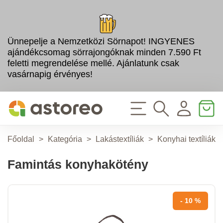
Ünnepelje a Nemzetközi Sörnapot! INGYENES
ajándékcsomag sörrajongóknak minden 7.590 Ft
feletti megrendelése mellé. Ajánlatunk csak
vasárnapig érvényes!
Főoldal
>
Kategória
>
Lakástextíliák
>
Konyhai textíliák
Famintás konyhakötény
- 10 %