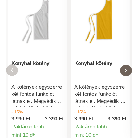
Konyhai kötény
Konyhai kötény
A kötények egyszerre
A kötények egyszerre
két fontos funkciót
két fontos funkciót
látnak el. Megvédik a
látnak el. Megvédik a
ruháját főzés közben,
ruháját főzés közben,
- 15%
- 15%
kényelmes viselet és
kényelmes viselet és
3 990 Ft
3 390 Ft
3 990 Ft
3 390 Ft
tisztességes. Az
tisztességes. Az
Raktáron több
Raktáron több
elejére egy praktikus
elejére egy praktikus
mint 10 db
mint 10 db
és nagyméretű zseb
és nagyméretű zseb