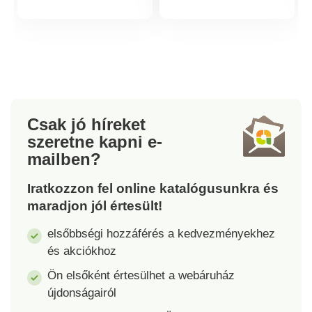
Termékinformációk
Termékinformá
van varrva. Könnyen
van varrva. Könnyen
megköthető és
megköthető és
karbantartható. A
karbantartható. A
kötény színben
kötény színben
összehangolható egy
összehangolható egy
mosogatórongyal és
mosogatórongyal és
egy azonos mintájú
egy azonos mintájú
Csak jó híreket
sütőkesztyű- és
sütőkesztyű- és
szeretne kapni
e-
mosogatórongykészlettel.
mosogatórongykészlettel.
mailben?
7 színben kapható.
7 színben kapható.
Anyaga 100% pamut.
Anyaga 100% pamut.
Iratkozzon fel online katalógusunkra és
Méretek: 79 x 104 cm.
Méretek: 79 x 104 cm.
maradjon jól értesült!
elsőbbségi hozzáférés a kedvezményekhez
és akciókhoz
Ön elsőként értesülhet a webáruház
újdonságairól