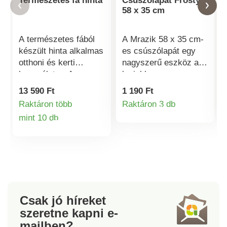
Természetes fa hinta
Csúszólapát Frosty
58 x 35 cm
A természetes fából
A Mrazik 58 x 35 cm-
készült hinta alkalmas
es csúszólapát egy
otthoni és kerti
nagyszerű eszköz a
használatra. A
legjobb
szabadban könnyen
szórakozáshoz a
13 590 Ft
1 190 Ft
felakaszthatja egy
hóban.Anyaga:
Raktáron több
Raktáron 3 db
Termékinformá
faágra. A hinta jól
műanyag.Alkalmas 3
mint 10 db
megmunkált,
éves kortól. Mrazik
Termékinformációk
felületkezelés nélküli,
csúszólapátA téli
és lehetővé teszi,
szórakozáshoz a
hogy színét az Ön
hóbanAlkalmas 3 éves
ízléséhez igazítsa. Az
kortól
ülés mérete: 38 x 30
cm. Terhelhetőség:
Csak jó híreket
legfeljebb 80 kg. A
szeretne kapni
e-
felfüggesztő kötelek
mailben?
hossza: 1,7 m.