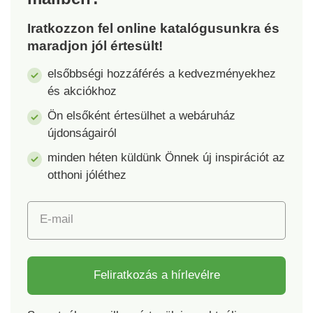
Gyermekek számára
Iratkozzon fel online katalógusunkra és
3 éves kortól
maradjon jól értesült!
alkalmas. Fa hinta
Biztonságos és stabil
elsőbbségi hozzáférés a kedvezményekhez
Természetes szín,
és akciókhoz
módosítás nélkül
Terhelhetőség 80 kg-ig
Ön elsőként értesülhet a webáruház
Gyermekeknek 3 éves
újdonságairól
kortól
minden héten küldünk Önnek új inspirációt az
otthoni jóléthez
E-mail
Feliratkozás a hírlevélre