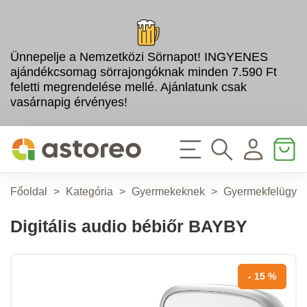
Ünnepelje a Nemzetközi Sörnapot! INGYENES
ajándékcsomag sörrajongóknak minden 7.590 Ft
feletti megrendelése mellé. Ajánlatunk csak
vasárnapig érvényes!
Főoldal
>
Kategória
>
Gyermekeknek
>
Gyermekfelügyel
Digitális audio bébiőr BAYBY
- 15 %