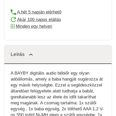
A hét 5 napján elérhető
Akár 100 napos elállás
Minden egy helyen
Leírás
A BAYBY digitális audio bébiőr egy olyan
adóállomás, amely a baba hangját sugározza át
egy másik helyiségbe. Ezzel a segédeszközzel
állandóan felügyelete alatt tudhatja a babát,
gondtalanabb lesz az élete és időt takaríthat
meg magának. A csomag tartalma: 1x szülői
egység , 1x baba egység, 2x tölthető AAA 1,2 V-
os 550 mAH Ni-MH elem a szülői egységbe, 1x