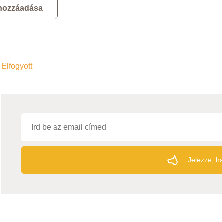
 hozzáadása
Elfogyott
Jelezze, ha