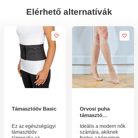
Elérhető alternatívák
Támasztóöv Basic
Orvosi puha
támasztó
térdzokni
Ez az egészségügyi
Ideális a modern nők
támasztóöv
számára, akiknek
támogatja az
fontos a kényelem és