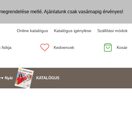
egrendelése mellé. Ajánlatunk csak vasárnapig érvényes!
Online katalógus
Katalógus igénylése
Szállítási módok
 fiókja
Kedvencek
Kosár
KATALÓGUS
r
♥ Nyár