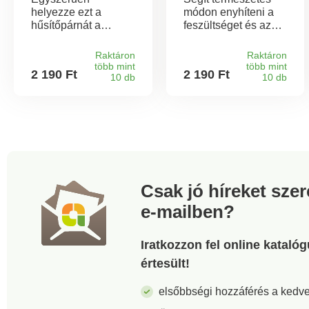
helyezze ezt a
módon enyhíteni a
hűsítőpárnát a
feszültséget és az
sapkája vagy kalapja
ízületi fájdalmakat:
alá. Diszkréten
Nagy formátumú
Raktáron
Raktáron
alkalmazkodik a fej
tapaszok a mély,
több mint
több mint
2 190 Ft
2 190 Ft
formájához,
10 db
átható melegségért.
10 db
csökkenti a
Olyan növényi
testhőmérsékletet és
összetevőkkel, mint
ellensúlyozza a
a kámfor, a mentol és
hőstresszt.
a paprika (chili). Akár
8 órán át is hat.
Csak jó híreket sze
e-mailben?
Iratkozzon fel online kataló
értesült!
elsőbbségi hozzáférés a ked