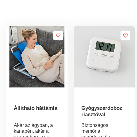
Állítható háttámla
Gyógyszerdoboz
riasztóval
Akár az ágyban, a
Biztonságos
kanapén, akár a
memória
szabadban, ez a
segédeszköz