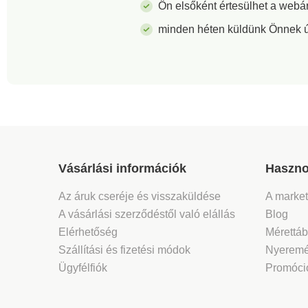
Ön elsőként értesülhet a webá
minden héten küldünk Önnek új 
Vásárlási információk
Haszno
Az áruk cseréje és visszaküldése
A marke
A vásárlási szerződéstől való elállás
Blog
Elérhetőség
Mérettáb
Szállítási és fizetési módok
Nyeremé
Ügyfélfiók
Promóció