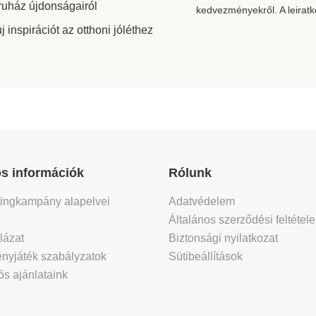
száraz és meleg
ruház újdonságairól
kedvezményekről. A leirat
borogatáshoz
inspirációt az otthoni jóléthez
egyaránt
használható. A
pakolás ideális
időtartama 2-3 óra.
s információk
Rólunk
tingkampány alapelvei
Adatvédelem
Általános szerződési feltétel
lázat
Biztonsági nyilatkozat
nyjáték szabályzatok
Sütibeállítások
s ajánlataink