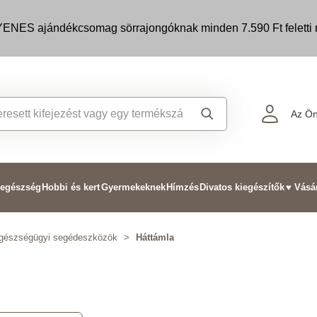
ENES ajándékcsomag sörrajongóknak minden 7.590 Ft feletti m
Az Ön
 egészség
Hobbi és kert
Gyermekeknek
Hímzés
Divatos kiegészítők
♥ Vásá
gészségügyi segédeszközök
>
Háttámla