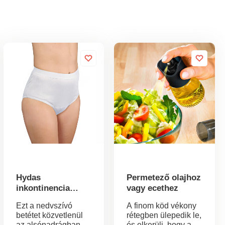
Hydas
Permetező olajhoz
inkontinencia
vagy ecethez
bugyi
Ezt a nedvszívó
A finom köd vékony
betétet közvetlenül
rétegben ülepedik le,
az alsónadrágban
és elkerüli, hogy a