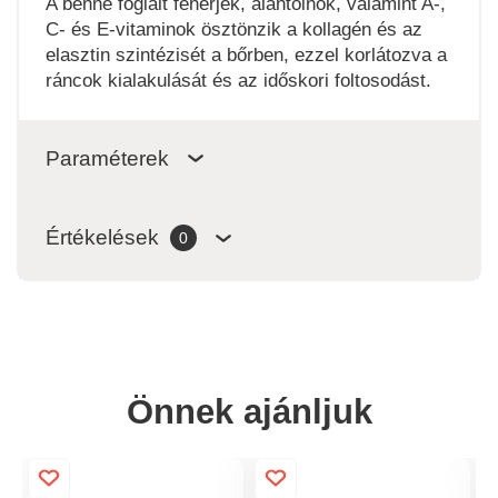
A benne foglalt fehérjék, alantoinok, valamint A-,
C- és E-vitaminok ösztönzik a kollagén és az
elasztin szintézisét a bőrben, ezzel korlátozva a
ráncok kialakulását és az időskori foltosodást.
Paraméterek
Értékelések
0
Önnek ajánljuk