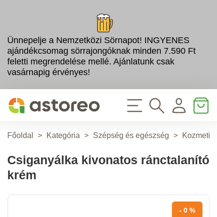
Ünnepelje a Nemzetközi Sörnapot! INGYENES
ajándékcsomag sörrajongóknak minden 7.590 Ft
feletti megrendelése mellé. Ajánlatunk csak
vasárnapig érvényes!
Főoldal
>
Kategória
>
Szépség és egészség
>
Kozmetik
Csiganyálka kivonatos ránctalanító
krém
- 0 %