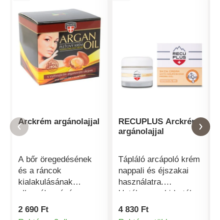
Arckrém argánolajjal
RECUPLUS Arckrém
argánolajjal
A bőr öregedésének
Tápláló arcápoló krém
és a ráncok
nappali és éjszakai
kialakulásának
használatra.
ellensúlyozására,
Hatékonyan hidratál
normál és száraz
és ellensúlyozza az
2 690 Ft
4 830 Ft
bőrre. Nappali és
öregedési folyamatot.