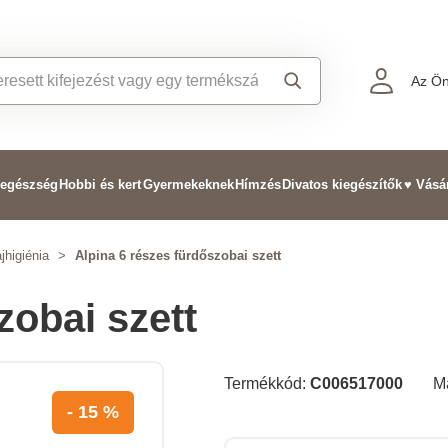
Az Ön
 egészség
Hobbi és kert
Gyermekeknek
Hímzés
Divatos kiegészítők
♥ Vásá
jhigiénia
>
Alpina 6 részes fürdőszobai szett
zobai szett
Termékkód:
C006517000
M
- 15 %