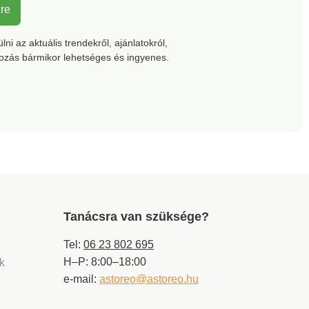
lre
ni az aktuális trendekről, ajánlatokról,
kozás bármikor lehetséges és ingyenes.
Tanácsra van szüksége?
Tel:
06 23 802 695
H–P: 8:00–18:00
ek
e-mail:
astoreo@astoreo.hu