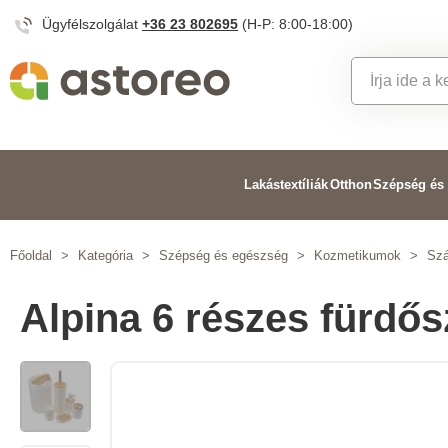
Ügyfélszolgálat
+36 23 802695
(H-P: 8:00-18:00)
Lakástextíliák
Otthon
Szépség és
Főoldal
>
Kategória
>
Szépség és egészség
>
Kozmetikumok
>
Szá
Alpina 6 részes fürdős