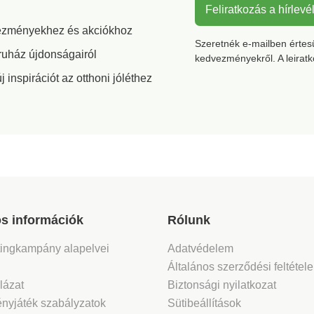
Feliratkozás a hírlevé
vezményekhez és akciókhoz
Szeretnék e-mailben értesül
ruház újdonságairól
kedvezményekről. A leirat
inspirációt az otthoni jóléthez
s információk
Rólunk
tingkampány alapelvei
Adatvédelem
Általános szerződési feltétel
lázat
Biztonsági nyilatkozat
nyjáték szabályzatok
Sütibeállítások