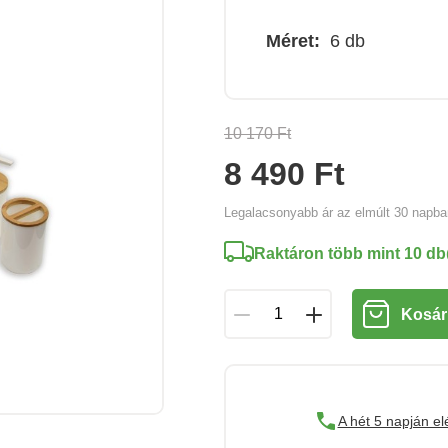
Méret:
6 db
10 170 Ft
8 490 Ft
Legalacsonyabb ár az elmúlt 30 napb
Raktáron több mint 10 db
Kosár
A hét 5 napján el