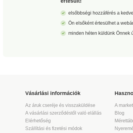
értesült!
elsőbbségi hozzáférés a ked
Ön elsőként értesülhet a webá
minden héten küldünk Önnek új 
Vásárlási információk
Haszno
Az áruk cseréje és visszaküldése
A marke
A vásárlási szerződéstől való elállás
Blog
Elérhetőség
Mérettáb
Szállítási és fizetési módok
Nyeremé