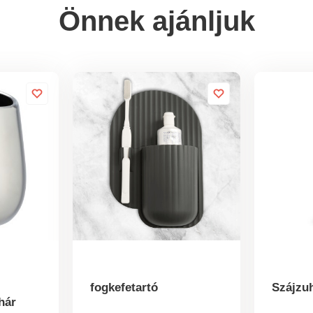
Önnek ajánljuk
fogkefetartó
Szájzu
hár