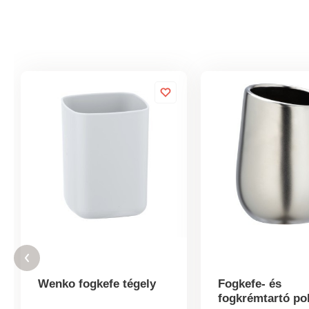
Wenko fogkefe tégely
Fogkefe- és
fogkrémtartó po