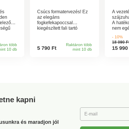
és
Csúcs formatervezés! Ez
A vezeté
nden
az elegáns
szájzuha
elező
fogkefekapoccsal
A haték
kiegészített fali tartó
nem egé
ból
eleganciát kölcsönöz
alatt kit
- 10%
ű hír,
fürdőszobájának, és
közötti 
18 090 F
sen
megkíméli a csúnya
normál, 
áron több
Raktáron több
5 790 Ft
15 990
int 10 db
mint 10 db
még
lyukak fúrásától.
Akkumul
Egyszerűen csak nyomja
töltésen
 7 x 10
a csempére - szilárdan tart
üzemidőt
és könnyen tisztítható.
csomag 
1 készü
almas
kábel.
s
retne kapni
kek
nikusan
E-mail
gusunkra és maradjon jól