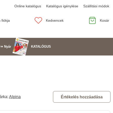
Online katalógus
Katalógus igénylése
Szállítási módok
 fiókja
Kedvencek
Kosár
KATALÓGUS
r
♥ Nyár
árka:
Alpina
Értékelés hozzáadása