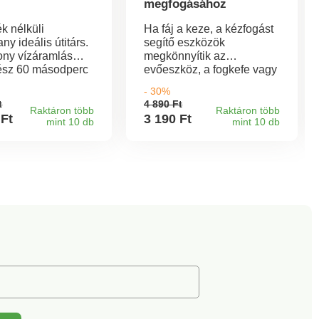
megfogásához
k nélküli
Ha fáj a keze, a kézfogást
ny ideális útitárs.
segítő eszközök
ony vízáramlás
megkönnyítik az
sz 60 másodperc
evőeszköz, a fogkefe vagy
isztítja a fogak
a toll megfogását. 0,64-
- 30%
teret. Programok:
2,54 cm és 1 cm közötti
t
4 890 Ft
soft és pulzáló.
tárgyakhoz.
Raktáron több
Raktáron több
 Ft
3 190 Ft
mint 10 db
mint 10 db
átoros
ként akár 3 hetes
 biztosít. A
tartalma 2 fúvóka,
lék és 1 USB